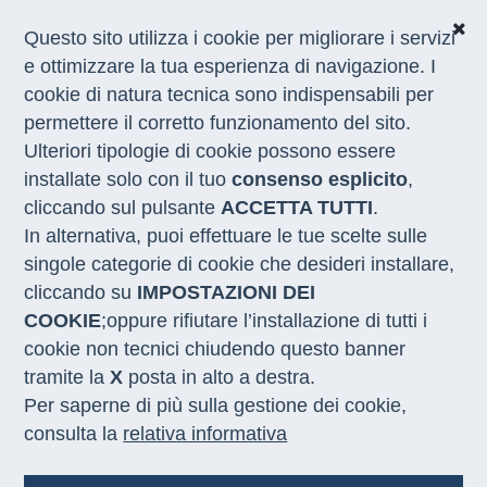
Questo sito utilizza i cookie per migliorare i servizi
e ottimizzare la tua esperienza di navigazione. I
Home
/
Appuntamenti
/
truck tour catania
cookie di natura tecnica sono indispensabili per
permettere il corretto funzionamento del sito.
Ulteriori tipologie di cookie possono essere
“C’è Posto per Te”:
installate solo con il tuo
consenso esplicito
,
appuntamento a Catania il 28 e
cliccando sul pulsante
ACCETTA TUTTI
.
29 ottobre con la campagna
In alternativa, puoi effettuare le tue scelte sulle
itinerante sui Servizi per il
singole categorie di cookie che desideri installare,
cliccando su
IMPOSTAZIONI DEI
Lavoro
COOKIE
;oppure rifiutare l’installazione di tutti i
cookie non tecnici chiudendo questo banner
tramite la
X
posta in alto a destra.
Data
Il tour nazionale
“C’è
Per saperne di più sulla gestione dei cookie,
28 ottobre 2025
Posto per Te”
- promosso
da Sviluppo Lavoro Italia in
consulta la
relativa informativa
collaborazione con la
Regione Siciliana, i Centri