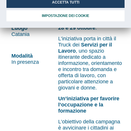
Orario
per l’Impiego, il Comune di
ACCETTA TUTTI
09:00
Catania e l’Università degli
Studi di Catania, farà tappa
IMPOSTAZIONE DEI COOKIE
in
Piazza dell’Università
il
28 e 29 ottobre
.
Luogo
Catania
L’iniziativa porta in città il
Truck dei
Servizi per il
Lavoro
, uno spazio
Modalità
itinerante dedicato a
In presenza
informazione, orientamento
e incontro tra domanda e
offerta di lavoro, con
particolare attenzione a
giovani e donne.
Un’iniziativa per favorire
l’occupazione e la
formazione
L’obiettivo della campagna
è avvicinare i cittadini ai