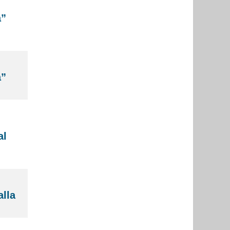
a”
a”
al
alla