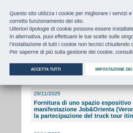
Questo sito utilizza i cookie per migliorare i servizi
corretto funzionamento del sito.
Ulteriori tipologie di cookie possono essere installat
In alternativa, puoi effettuare le tue scelte sulle sin
l’installazione di tutti i cookie non tecnici chiudend
CHI SIAMO
COSA FACCIAMO
Per saperne di più sulla gestione dei cookie, consul
Home
/
Bandi
/
Bandi in corso
ACCETTA TUTTI
IMPOSTAZIONE DEI
Elenco Bandi in corso
28/11/2025
Fornitura di uno spazio espositivo 
manifestazione Job&Orienta (Verona
la partecipazione del truck tour it