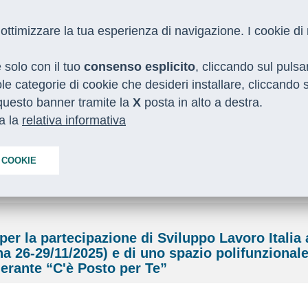
 e ottimizzare la tua esperienza di navigazione. I cookie d
e solo con il tuo
consenso esplicito
, cliccando sul puls
gole categorie di cookie che desideri installare, cliccando
o questo banner tramite la
I NOSTRI SERVIZI
MEDIA
X
posta in alto a destra.
CON LE REGIONI
ta la
relativa informativa
 COOKIE
per la partecipazione di Sviluppo Lavoro Italia 
 26-29/11/2025) e di uno spazio polifunzionale
inerante “C'è Posto per Te”