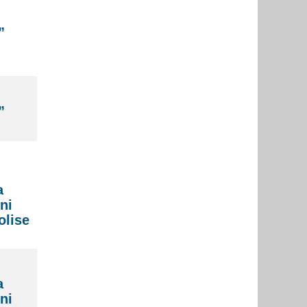
”
”
a
ni
olise
a
ni