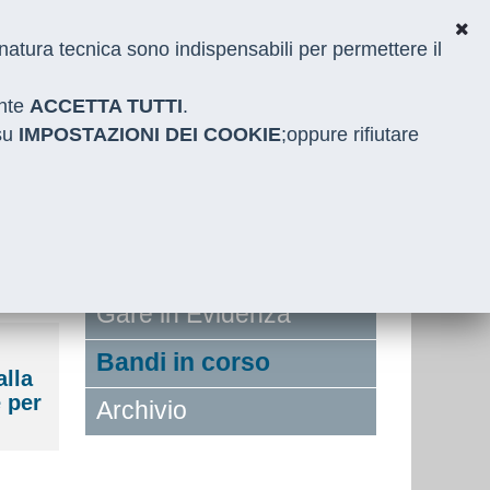
i natura tecnica sono indispensabili per permettere il
ante
ACCETTA TUTTI
.
 su
IMPOSTAZIONI DEI COOKIE
;oppure rifiutare
Gare in Evidenza
Bandi in corso
alla
 per
Archivio