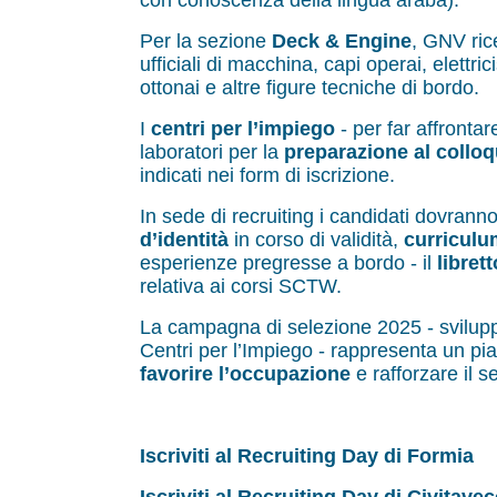
con conoscenza della lingua araba).
Per la sezione
Deck & Engine
, GNV ric
ufficiali di macchina, capi operai, elettrici
ottonai e altre figure tecniche di bordo.
I
centri per l’impiego
- per far affrontar
laboratori per la
preparazione al colloq
indicati nei form di iscrizione.
In sede di recruiting i candidati dovrann
d’identità
in corso di validità,
curriculu
esperienze pregresse a bordo - il
libret
relativa ai corsi SCTW.
La campagna di selezione 2025 - sviluppa
Centri per l’Impiego - rappresenta un pi
favorire l’occupazione
e rafforzare il s
Iscriviti al Recruiting Day di Formia