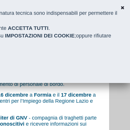
i natura tecnica sono indispensabili per permettere il
ante
ACCETTA TUTTI
.
 su
IMPOSTAZIONI DEI COOKIE
;oppure rifiutare
onibili
uiting day
di
GNV
, con due nuove
amento di personale di bordo.
16 dicembre
a
Formia
e il
17 dicembre
a
Centri per l’Impiego della Regione Lazio e
iter di GNV
- compagnia di traghetti parte
onoscitivi
e ricevere informazioni sui