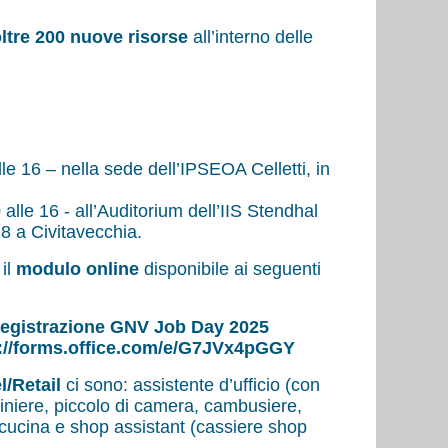
ltre 200 nuove risorse
all’interno delle
lle 16 – nella sede dell’IPSEOA Celletti, in
 alle 16 - all’Auditorium dell’IIS Stendhal
28 a Civitavecchia.
il
modulo online
disponibile ai seguenti
registrazione GNV Job Day 2025
://forms.office.com/e/G7JVx4pGGY
l/Retail
ci sono: assistente d’ufficio (con
niere, piccolo di camera, cambusiere,
 cucina e shop assistant (cassiere shop