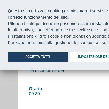
Questo sito utilizza i cookie per migliorare i servizi
corretto funzionamento del sito.
Ulteriori tipologie di cookie possono essere installat
In alternativa, puoi effettuare le tue scelte sulle sin
Home
/
Appuntamenti
/
gnv recruiting lazio dicembre 25
l’installazione di tutti i cookie non tecnici chiudend
Per saperne di più sulla gestione dei cookie, consul
GNV Recruiting Day nel Laz
ACCETTA TUTTI
IMPOSTAZIONE DEI
Data
16 dicembre 2025
Orario
09:30