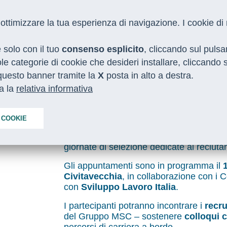
 e ottimizzare la tua esperienza di navigazione. I cookie d
e solo con il tuo
consenso esplicito
, cliccando sul puls
gole categorie di cookie che desideri installare, cliccando
o questo banner tramite la
X
posta in alto a destra.
ta la
relativa informativa
io: oltre 200 posizioni di bordo disp
 COOKIE
Continua la campagna nazionale di
recr
giornate di selezione dedicate al reclut
Gli appuntamenti sono in programma il
Civitavecchia
, in collaborazione con i 
con
Sviluppo Lavoro Italia
.
I partecipanti potranno incontrare i
recru
del Gruppo MSC – sostenere
colloqui c