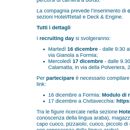
percorsi di carriera a bordo.
La compagnia prevede l’inserimento di
o
sezioni Hotel/Retail e Deck & Engine.
Tutti i dettagli
I
recruiting day
si svolgeranno:
Martedì
16 dicembre
- dalle 9:30 a
via Gianola a Formia;
Mercoledì
17 dicembre
- dalle 9.30
Calamatta, in via della Polveriera, 
Per
partecipare
è necessario compilare 
link:
16 dicembre a Formia:
Modulo di 
17 dicembre a Civitavecchia:
https
Tra le figure ricercate nella sezione
Hote
conoscenza della lingua araba), magazzi
capo cuoco, pizzaiolo, cuoco, piccolo di