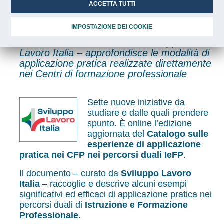
catalogo aggiornato con 7
ACCETTA TUTTI
nuove iniziative
IMPOSTAZIONE DEI COOKIE
Il documento - realizzato da Sviluppo
Lavoro Italia – approfondisce le modalità di
applicazione pratica realizzate direttamente
nei Centri di formazione professionale
Sette nuove iniziative da
studiare e dalle quali prendere
spunto. È online l’edizione
aggiornata del
Catalogo sulle
esperienze di applicazione
pratica nei CFP nei percorsi duali IeFP
.
Il documento – curato da
Sviluppo Lavoro
Italia
– raccoglie e descrive alcuni esempi
significativi ed efficaci di applicazione pratica nei
percorsi duali di
Istruzione e Formazione
Professionale
.