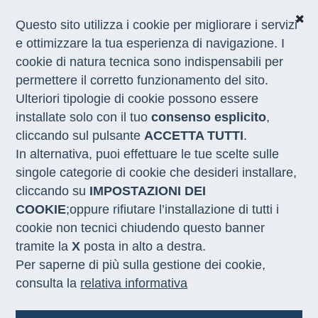
Questo sito utilizza i cookie per migliorare i servizi
e ottimizzare la tua esperienza di navigazione. I
cookie di natura tecnica sono indispensabili per
CHI SIAMO
permettere il corretto funzionamento del sito.
COSA FACCIAMO
Ulteriori tipologie di cookie possono essere
I NOSTRI SERVIZI
installate solo con il tuo
consenso esplicito
,
MEDIA
CON LE REGIONI
cliccando sul pulsante
ACCETTA TUTTI
.
In alternativa, puoi effettuare le tue scelte sulle
singole categorie di cookie che desideri installare,
Home
/
Notizie
/
news catalogo esperienze applicazione pratica cfp
cliccando su
IMPOSTAZIONI DEI
2026
COOKIE
;oppure rifiutare l’installazione di tutti i
cookie non tecnici chiudendo questo banner
SISTEMA DUALE
22.05.2026
tramite la
X
posta in alto a destra.
Per saperne di più sulla gestione dei cookie,
Esperienze di qualità nel
consulta la
relativa informativa
sistema duale: è online il