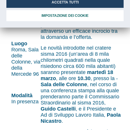
del Lavoro, sperimentano
ACCETTA TUTTI
nell’Appennino centrale nuovi
strumenti per rafforzare la
Orario
IMPOSTAZIONE DEI COOKIE
formazione dei giovani e per
10,30
promuovere la crescita del lavoro,
attraverso un efficace incrocio tra
la domanda e l’offerta.
Luogo
Le novità introdotte nel cratere
Roma, Sala
sisma 2016 (un’area di 8 mila
delle
chilometri quadrati nella quale
Colonne, via
risiedono circa 600 mila abitanti)
della
saranno presentate
martedì 18
Mercede 96
marzo
, alle ore
10.30
, presso la -
Sala delle Colonne
, nel corso di
una conferenza stampa alla quale
Modalità
prenderanno parte il Commissario
In presenza
Straordinario al sisma 2016,
Guido Castelli
, e il Presidente e
Ad di Sviluppo Lavoro Italia,
Paola
Nicastro
.