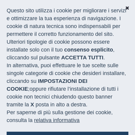
Questo sito utilizza i cookie per migliorare i servizi
e ottimizzare la tua esperienza di navigazione. I
Home
/
Appuntamenti
/
Appennino Centrale-conferenza-stampa
cookie di natura tecnica sono indispensabili per
permettere il corretto funzionamento del sito.
Ulteriori tipologie di cookie possono essere
L’Appennino Centrale con
installate solo con il tuo
consenso esplicito
,
Sviluppo Lavoro Italia
cliccando sul pulsante
ACCETTA TUTTI
.
sperimenta strumenti
In alternativa, puoi effettuare le tue scelte sulle
innovativi per la formazione e
singole categorie di cookie che desideri installare,
cliccando su
IMPOSTAZIONI DEI
l’incontro tra domanda e
COOKIE
;oppure rifiutare l’installazione di tutti i
offerta di lavoro
cookie non tecnici chiudendo questo banner
tramite la
X
posta in alto a destra.
Per saperne di più sulla gestione dei cookie,
Data
Il Commissario Straordinario al
consulta la
relativa informativa
18 marzo
sisma 2016 e Sviluppo Lavoro
2025
Italia, ente in house del Ministero