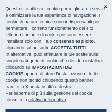
Questo sito utilizza i cookie per migliorare i servizi
e ottimizzare la tua esperienza di navigazione. I
cookie di natura tecnica sono indispensabili per
CHI SIAMO
permettere il corretto funzionamento del sito.
COSA FACCIAMO
Ulteriori tipologie di cookie possono essere
I NOSTRI SERVIZI
installate solo con il tuo
consenso esplicito
,
MEDIA
CON LE REGIONI
cliccando sul pulsante
ACCETTA TUTTI
.
In alternativa, puoi effettuare le tue scelte sulle
singole categorie di cookie che desideri installare,
Home
/
Copyright
cliccando su
IMPOSTAZIONI DEI
COOKIE
;oppure rifiutare l’installazione di tutti i
Copyright
cookie non tecnici chiudendo questo banner
Salvo dove diversamente specificato i contenuti
tramite la
X
posta in alto a destra.
redazionali di questo sito (articoli, editoriali,
Per saperne di più sulla gestione dei cookie,
redazionali, interviste audio/video, registrazioni
di convegni o interventi svolti in occasioni
consulta la
relativa informativa
pubbliche etc.) sono distribuiti sotto una
Licenza
Creative Commons 2.5 Italia
.