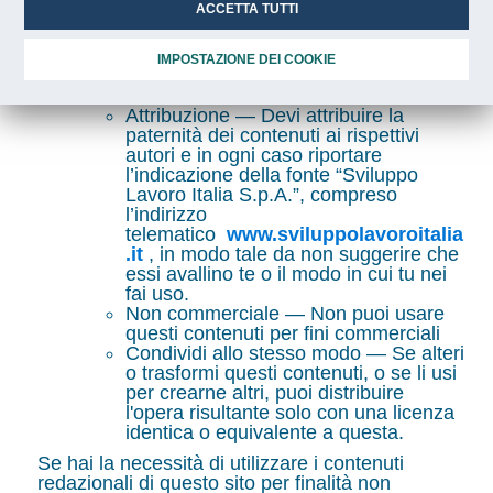
ACCETTA TUTTI
A titolo esemplificativo ciò significa che sei libero
di riprodurli, distribuirli, comunicarli al pubblico,
esporli in pubblico, modificarli alle seguenti
IMPOSTAZIONE DEI COOKIE
condizioni:
Attribuzione — Devi attribuire la
paternità dei contenuti ai rispettivi
autori e in ogni caso riportare
l’indicazione della fonte “Sviluppo
Lavoro Italia S.p.A.”, compreso
l’indirizzo
telematico
www.sviluppolavoroitalia
.it
, in modo tale da non suggerire che
essi avallino te o il modo in cui tu nei
fai uso.
Non commerciale — Non puoi usare
questi contenuti per fini commerciali
Condividi allo stesso modo — Se alteri
o trasformi questi contenuti, o se li usi
per crearne altri, puoi distribuire
l'opera risultante solo con una licenza
identica o equivalente a questa.
Se hai la necessità di utilizzare i contenuti
redazionali di questo sito per finalità non