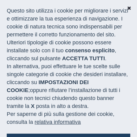
Questo sito utilizza i cookie per migliorare i servizi
e ottimizzare la tua esperienza di navigazione. I
Home
/
Appuntamenti
/
campobasso
cookie di natura tecnica sono indispensabili per
permettere il corretto funzionamento del sito.
Ulteriori tipologie di cookie possono essere
Conferenza stampa di
installate solo con il tuo
consenso esplicito
,
presentazione di “C’è Posto
cliccando sul pulsante
ACCETTA TUTTI
.
per te” a Campobasso il 16
In alternativa, puoi effettuare le tue scelte sulle
settembre alle ore 10:30
singole categorie di cookie che desideri installare,
cliccando su
IMPOSTAZIONI DEI
COOKIE
;oppure rifiutare l’installazione di tutti i
Data
cookie non tecnici chiudendo questo banner
16 settembre 2025
tramite la
X
posta in alto a destra.
Per saperne di più sulla gestione dei cookie,
consulta la
relativa informativa
Orario
10:30