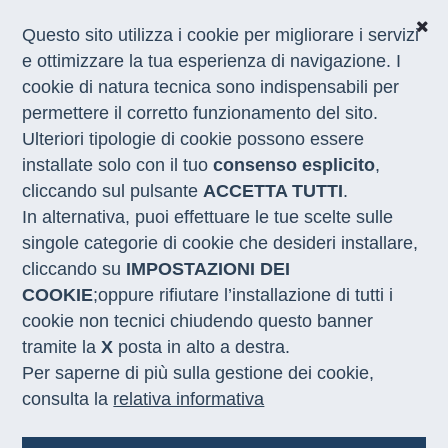
Questo sito utilizza i cookie per migliorare i servizi
e ottimizzare la tua esperienza di navigazione. I
Home
/
Appuntamenti
/
Forum PA 2025
cookie di natura tecnica sono indispensabili per
permettere il corretto funzionamento del sito.
Ulteriori tipologie di cookie possono essere
Sviluppo Lavoro Italia al
installate solo con il tuo
consenso esplicito
,
Forum della Pubblica
cliccando sul pulsante
ACCETTA TUTTI
.
Amministrazione presente con
In alternativa, puoi effettuare le tue scelte sulle
uno spazio espositivo e due
singole categorie di cookie che desideri installare,
cliccando su
IMPOSTAZIONI DEI
seminari nell’agenda ‘Talk e
COOKIE
;oppure rifiutare l’installazione di tutti i
Rubriche’
cookie non tecnici chiudendo questo banner
tramite la
X
posta in alto a destra.
Per saperne di più sulla gestione dei cookie,
Data
Sviluppo Lavoro Italia al
consulta la
relativa informativa
19 maggio 2025
Forum della Pubblica
Amministrazione per