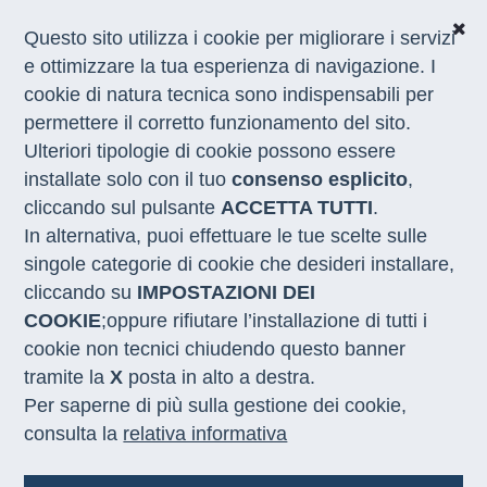
Questo sito utilizza i cookie per migliorare i servizi
e ottimizzare la tua esperienza di navigazione. I
Home
/
Appuntamenti
/
Forum PA 2026
cookie di natura tecnica sono indispensabili per
permettere il corretto funzionamento del sito.
Ulteriori tipologie di cookie possono essere
Sviluppo Lavoro Italia al
installate solo con il tuo
consenso esplicito
,
Forum PA 2026. "Per una PA
cliccando sul pulsante
ACCETTA TUTTI
.
che genera futuro’’. Idee,
In alternativa, puoi effettuare le tue scelte sulle
alleanze, soluzioni per
singole categorie di cookie che desideri installare,
cliccando su
IMPOSTAZIONI DEI
costruire il domani
COOKIE
;oppure rifiutare l’installazione di tutti i
cookie non tecnici chiudendo questo banner
tramite la
X
posta in alto a destra.
Data
Per saperne di più sulla gestione dei cookie,
9 giugno 2026
consulta la
relativa informativa