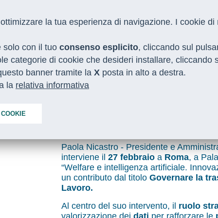
 e ottimizzare la tua esperienza di navigazione. I cookie d
e solo con il tuo
consenso esplicito
, cliccando sul puls
gole categorie di cookie che desideri installare, cliccando
o questo banner tramite la
X
posta in alto a destra.
ta la
relativa informativa
“Welfare e Intelligenza Artificiale. I
 COOKIE
Paola Nicastro - Presidente e Amministr
interviene il
27 febbraio
a
Roma
, a Pal
“Welfare e intelligenza artificiale. Innova
un contributo dal titolo
Governare la tra
Lavoro.
Al centro del suo intervento, il
ruolo str
valorizzazione dei
dati
per rafforzare le
p