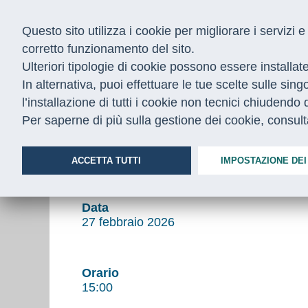
Questo sito utilizza i cookie per migliorare i servizi
corretto funzionamento del sito.
Ulteriori tipologie di cookie possono essere installat
In alternativa, puoi effettuare le tue scelte sulle sin
Home
/
Appuntamenti
/
nicastro welfare ai roma 27-2-26
l’installazione di tutti i cookie non tecnici chiudend
Per saperne di più sulla gestione dei cookie, consul
Paola Nicastro al convegno 
delle persone”
ACCETTA TUTTI
IMPOSTAZIONE DEI
Data
27 febbraio 2026
Orario
15:00