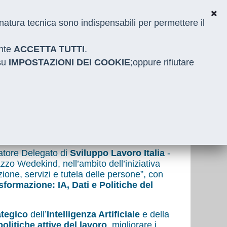
i natura tecnica sono indispensabili per permettere il
ante
ACCETTA TUTTI
.
 su
IMPOSTAZIONI DEI COOKIE
;oppure rifiutare
nnovazione, servizi e tutela
atore Delegato di
Sviluppo Lavoro Italia
-
azzo Wedekind, nell’ambito dell’iniziativa
zione, servizi e tutela delle persone”, con
sformazione: IA, Dati e Politiche del
ategico
dell’
Intelligenza Artificiale
e della
olitiche attive del lavoro
, migliorare i