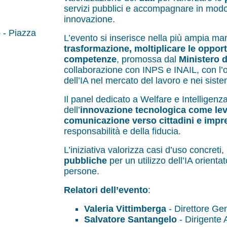
servizi pubblici e accompagnare in modo 
innovazione.
 - Piazza
L’evento si inserisce nella più ampia ma
trasformazione, moltiplicare le opportu
competenze
, promossa dal
Ministero d
collaborazione con INPS e INAIL, con l’ob
dell’IA nel mercato del lavoro e nei siste
Il panel dedicato a Welfare e Intelligenza 
dell’
innovazione tecnologica come leva
comunicazione verso cittadini e impr
responsabilità e della fiducia.
L’iniziativa valorizza casi d’uso concreti, 
pubbliche
per un utilizzo dell’IA orienta
persone.
Relatori dell’evento
:
Valeria Vittimberga
- Direttore Ge
Salvatore Santangelo
- Dirigente