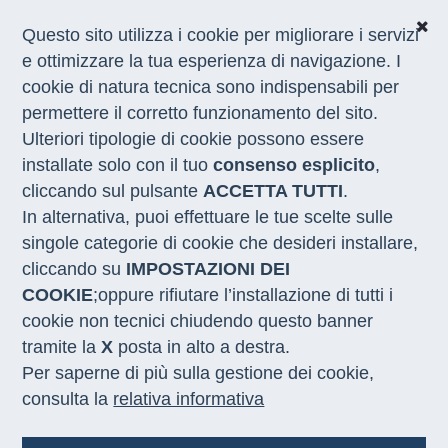
Questo sito utilizza i cookie per migliorare i servizi
e ottimizzare la tua esperienza di navigazione. I
Home
/
Appuntamenti
/
Forum PA 2026
cookie di natura tecnica sono indispensabili per
permettere il corretto funzionamento del sito.
Ulteriori tipologie di cookie possono essere
Sviluppo Lavoro Italia al
installate solo con il tuo
consenso esplicito
,
Forum PA 2026. "Per una PA
cliccando sul pulsante
ACCETTA TUTTI
.
che genera futuro’’. Idee,
In alternativa, puoi effettuare le tue scelte sulle
alleanze, soluzioni per
singole categorie di cookie che desideri installare,
cliccando su
IMPOSTAZIONI DEI
costruire il domani
COOKIE
;oppure rifiutare l’installazione di tutti i
cookie non tecnici chiudendo questo banner
tramite la
X
posta in alto a destra.
Data
Per saperne di più sulla gestione dei cookie,
9 giugno 2026
consulta la
relativa informativa