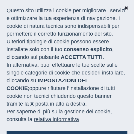
Questo sito utilizza i cookie per migliorare i servizi
e ottimizzare la tua esperienza di navigazione. I
Home
/
Appuntamenti
/
recruiting sicilia grimaldi
cookie di natura tecnica sono indispensabili per
permettere il corretto funzionamento del sito.
Ulteriori tipologie di cookie possono essere
Recruiting Grimaldi in Sicilia,
installate solo con il tuo
consenso esplicito
,
l'11 febbraio prima tappa
cliccando sul pulsante
ACCETTA TUTTI
.
presso il centro per l'impiego
In alternativa, puoi effettuare le tue scelte sulle
di Messina
singole categorie di cookie che desideri installare,
cliccando su
IMPOSTAZIONI DEI
COOKIE
;oppure rifiutare l’installazione di tutti i
Data
La Regione Siciliana,
cookie non tecnici chiudendo questo banner
11 febbraio 2025
attraverso i Centri per
tramite la
X
posta in alto a destra.
l’impiego di Palermo,
Per saperne di più sulla gestione dei cookie,
Messina e Agrigento, e in
consulta la
relativa informativa
collaborazione con la
Orario
compagnia di navigazione
Grimaldi e Sviluppo Lavoro