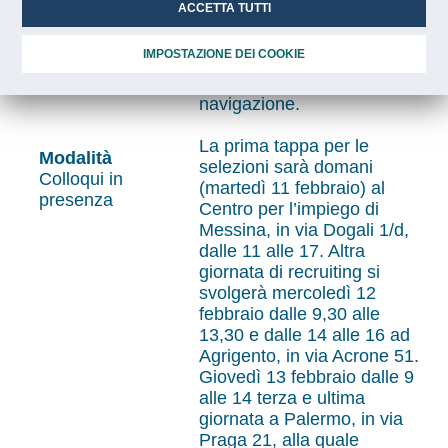
ACCETTA TUTTI
Italia, ha organizzato tre
giornate di recruiting con
Luogo
IMPOSTAZIONE DEI COOKIE
l’obiettivo di potenziare
Messina Agrigento
l’organico della società di
Palermo
navigazione.
La prima tappa per le
Modalità
selezioni sarà domani
Colloqui in
(martedì 11 febbraio) al
presenza
Centro per l’impiego di
Messina, in via Dogali 1/d,
dalle 11 alle 17. Altra
giornata di recruiting si
svolgerà mercoledì 12
febbraio dalle 9,30 alle
13,30 e dalle 14 alle 16 ad
Agrigento, in via Acrone 51.
Giovedì 13 febbraio dalle 9
alle 14 terza e ultima
giornata a Palermo, in via
Praga 21, alla quale