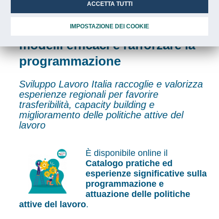
ACCETTA TUTTI
attive del lavoro: uno
strumento per condividere
IMPOSTAZIONE DEI COOKIE
modelli efficaci e rafforzare la
programmazione
Sviluppo Lavoro Italia raccoglie e valorizza
esperienze regionali per favorire
trasferibilità, capacity building e
miglioramento delle politiche attive del
lavoro
È disponibile online il
Catalogo pratiche ed
esperienze significative sulla
programmazione e
attuazione delle politiche
attive del lavoro
.