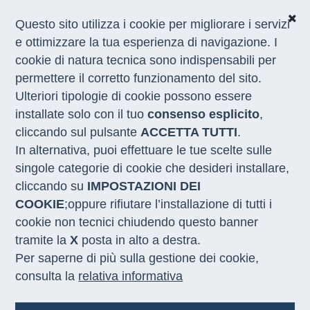
Questo sito utilizza i cookie per migliorare i servizi
e ottimizzare la tua esperienza di navigazione. I
cookie di natura tecnica sono indispensabili per
CHI SIAMO
permettere il corretto funzionamento del sito.
COSA FACCIAMO
Ulteriori tipologie di cookie possono essere
I NOSTRI SERVIZI
installate solo con il tuo
consenso esplicito
,
MEDIA
CON LE REGIONI
cliccando sul pulsante
ACCETTA TUTTI
.
In alternativa, puoi effettuare le tue scelte sulle
singole categorie di cookie che desideri installare,
Home
/
Notizie
/
catalogo pratiche esperienze significative politiche
cliccando su
IMPOSTAZIONI DEI
attive lavoro
COOKIE
;oppure rifiutare l’installazione di tutti i
cookie non tecnici chiudendo questo banner
POLITICHE ATTIVE DEL LAVORO
tramite la
X
posta in alto a destra.
24.06.2026
Per saperne di più sulla gestione dei cookie,
consulta la
relativa informativa
Catalogo delle pratiche
significative per le politiche