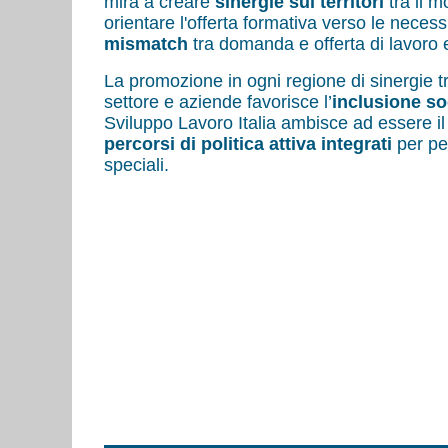
mira a creare
sinergie sui territori
tra il m
orientare l'offerta formativa verso le neces
mismatch
tra domanda e offerta di lavoro e
La promozione in ogni regione di sinergie tra
settore e aziende favorisce l’
inclusione so
Sviluppo Lavoro Italia ambisce ad essere il 
percorsi di politica attiva integrati
per per
speciali.