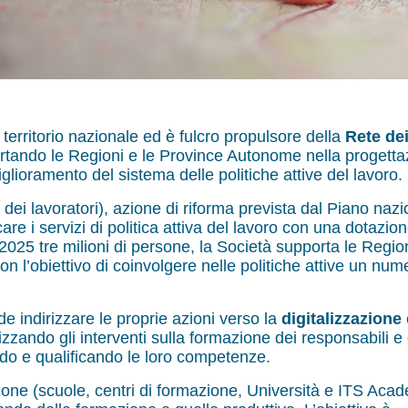
 territorio nazionale ed è fulcro propulsore della
Rete de
rtando le Regioni e le Province Autonome nella progetta
iglioramento del sistema delle politiche attive del lavoro.
 dei lavoratori), azione di riforma prevista dal Piano naz
ficare i servizi di politica attiva del lavoro con una dotazion
 2025 tre milioni di persone, la Società supporta le Region
on l’obiettivo di coinvolgere nelle politiche attive un num
de indirizzare le proprie azioni verso la
digitalizzazione
lizzando gli interventi sulla formazione dei responsabili e 
ando e qualificando le loro competenze.
uzione (scuole, centri di formazione, Università e ITS Aca