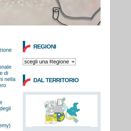
i
REGIONI
zione
ionale
e di
i nella
DAL TERRITORIO
ero
e
degli
demy)