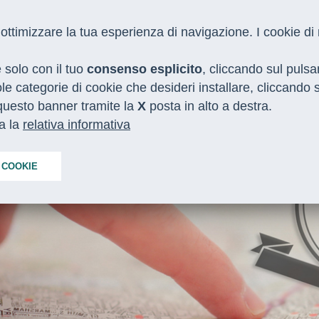
 e ottimizzare la tua esperienza di navigazione. I cookie d
e solo con il tuo
consenso esplicito
, cliccando sul puls
gole categorie di cookie che desideri installare, cliccando
o questo banner tramite la
I NOSTRI SERVIZI
MEDIA
X
posta in alto a destra.
CON LE REGIONI
ta la
relativa informativa
 COOKIE