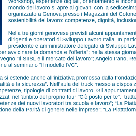
Workshop, esperienze digitali, orientamento e incontr
mondo del lavoro si apre ai giovani con la sedicesim
organizzato a Genova presso i Magazzini del Cotone 
sostenibilità del lavoro: competenze, dignità, inclusione
Nella tre giorni genovese previsti alcuni appuntamen
dirigenti e operatori di Sviluppo Lavoro Italia. In pa
presidente e amministratore delegato di Sviluppo Lavor
 per avvicinare la domanda e l’offerta”; nella stessa gio
convegno “Il SIISL e il mercato del lavoro”; Angelo Iran
iene al seminario “Il modello IVC”.
ia si estende anche all’iniziativa promossa dalla Fondazi
galità e la sicurezza”. Nell’aula del truck messo a dispo
tenze, tipologie di contratti di lavoro. Gli appuntament
zzati nell'ambito del proprio tour "C'è posto per te", tratt
nze dei nuovi lavoratori tra scuola e lavoro”; “La Piattaf
cazione della Parità di genere nelle imprese”; “La Piattaf