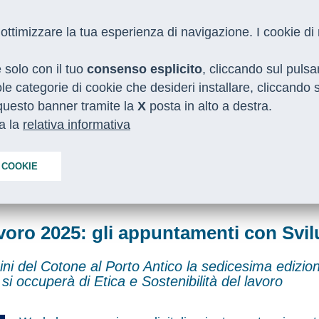
 e ottimizzare la tua esperienza di navigazione. I cookie d
e solo con il tuo
consenso esplicito
, cliccando sul puls
gole categorie di cookie che desideri installare, cliccando
o questo banner tramite la
I NOSTRI SERVIZI
MEDIA
X
posta in alto a destra.
CON LE REGIONI
ta la
relativa informativa
 COOKIE
avoro 2025: gli appuntamenti con Svil
ni del Cotone al Porto Antico la sedicesima edizio
i occuperà di Etica e Sostenibilità del lavoro