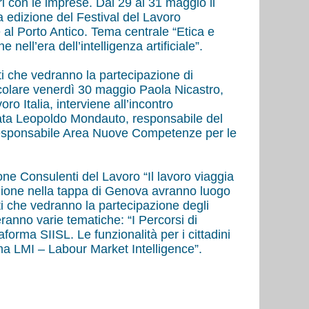
i con le imprese. Dal 29 al 31 maggio il
a edizione del Festival del Lavoro
al Porto Antico. Tema centrale “Etica e
 nell’era dell’intelligenza artificiale”.
ti che vedranno la partecipazione di
rticolare venerdì 30 maggio Paola Nicastro,
o Italia, interviene all’incontro
rnata Leopoldo Mondauto, responsabile del
o, Responsabile Area Nuove Competenze per le
one Consulenti del Lavoro “Il lavoro viaggia
sizione nella tappa di Genova avranno luogo
i che vedranno la partecipazione degli
eranno varie tematiche: “I Percorsi di
orma SIISL. Le funzionalità per i cittadini
orma LMI – Labour Market Intelligence”.