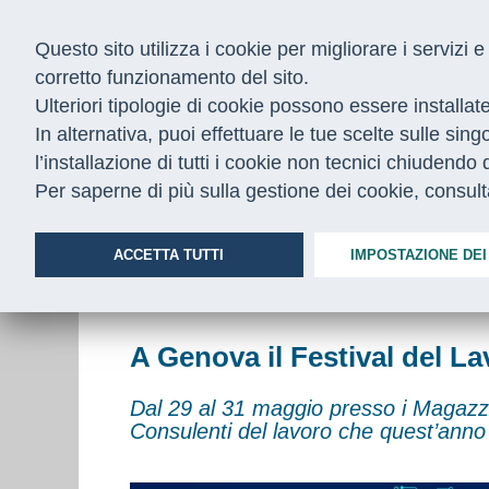
Questo sito utilizza i cookie per migliorare i servizi
corretto funzionamento del sito.
Ulteriori tipologie di cookie possono essere installat
In alternativa, puoi effettuare le tue scelte sulle sin
l’installazione di tutti i cookie non tecnici chiudend
CHI SIAMO
COSA FACCIAMO
Per saperne di più sulla gestione dei cookie, consul
Home
/
Notizie
/
festival lavoro genova
ACCETTA TUTTI
IMPOSTAZIONE DEI
FESTIVAL DEL LAVORO
26.05.2025
A Genova il Festival del L
Dal 29 al 31 maggio presso i Magazzi
Consulenti del lavoro che quest’anno s