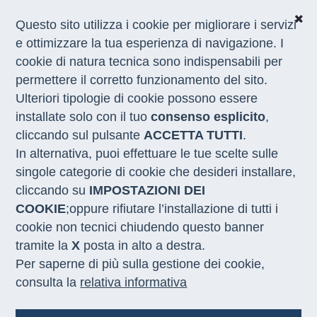
Questo sito utilizza i cookie per migliorare i servizi
e ottimizzare la tua esperienza di navigazione. I
cookie di natura tecnica sono indispensabili per
CHI SIAMO
permettere il corretto funzionamento del sito.
COSA FACCIAMO
Ulteriori tipologie di cookie possono essere
I NOSTRI SERVIZI
installate solo con il tuo
consenso esplicito
,
MEDIA
CON LE REGIONI
cliccando sul pulsante
ACCETTA TUTTI
.
In alternativa, puoi effettuare le tue scelte sulle
singole categorie di cookie che desideri installare,
Home
/
Notizie
/
news inclusion day latina 28 5 26
cliccando su
IMPOSTAZIONI DEI
COOKIE
;oppure rifiutare l’installazione di tutti i
INCLUSIONE SOCIALE E LAVORATIVA
cookie non tecnici chiudendo questo banner
25.05.2026
tramite la
X
posta in alto a destra.
Per saperne di più sulla gestione dei cookie,
Inclusion Day Latina: 68
consulta la
relativa informativa
opportunità di lavoro per