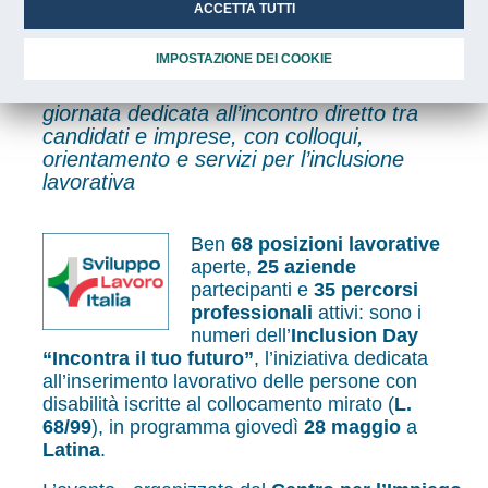
persone con disabilità e 25
ACCETTA TUTTI
aziende coinvolte
IMPOSTAZIONE DEI COOKIE
Il 28 maggio all’Ex Garage Ruspi una
giornata dedicata all’incontro diretto tra
candidati e imprese, con colloqui,
orientamento e servizi per l’inclusione
lavorativa
Ben
68 posizioni lavorative
aperte,
25 aziende
partecipanti e
35 percorsi
professionali
attivi: sono i
numeri dell’
Inclusion Day
“Incontra il tuo futuro”
, l’iniziativa dedicata
all’inserimento lavorativo delle persone con
disabilità iscritte al collocamento mirato (
L.
68/99
), in programma giovedì
28 maggio
a
Latina
.