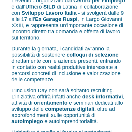
L’evento - organizzato dal
Centro per l’Impiego
e dall’
Ufficio SILD
di Latina in collaborazione
con
Sviluppo Lavoro Italia
- si svolgerà dalle 9
alle 17 all’
Ex Garage Ruspi
, in Largo Giovanni
XXIII, e rappresenta un’importante occasione di
incontro diretto tra domanda e offerta di lavoro
sul territorio.
Durante la giornata, i candidati avranno la
possibilità di sostenere
colloqui di selezione
direttamente con le aziende presenti, entrando
in contatto con realtà produttive interessate a
percorsi concreti di inclusione e valorizzazione
delle competenze.
L’Inclusion Day non sarà soltanto recruiting.
L’iniziativa offrirà infatti anche
desk informativi
,
attività di
orientamento
e seminari dedicati allo
sviluppo delle
competenze digitali
, oltre ad
approfondimenti sulle opportunità di
autoimpiego
e autoimprenditorialità.