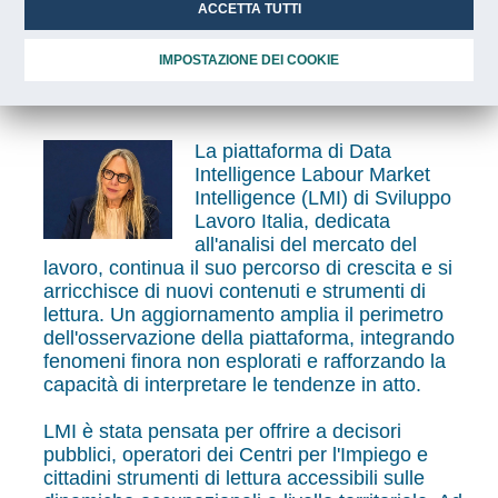
“Piattaforma LMI aggiornata
ACCETTA TUTTI
con nuovi strumenti per
IMPOSTAZIONE DEI COOKIE
l’analisi del mercato del lavoro”
La piattaforma di Data
Intelligence Labour Market
Intelligence (LMI) di Sviluppo
Lavoro Italia, dedicata
all'analisi del mercato del
lavoro, continua il suo percorso di crescita e si
arricchisce di nuovi contenuti e strumenti di
lettura. Un aggiornamento amplia il perimetro
dell'osservazione della piattaforma, integrando
fenomeni finora non esplorati e rafforzando la
capacità di interpretare le tendenze in atto.
LMI è stata pensata per offrire a decisori
pubblici, operatori dei Centri per l'Impiego e
cittadini strumenti di lettura accessibili sulle