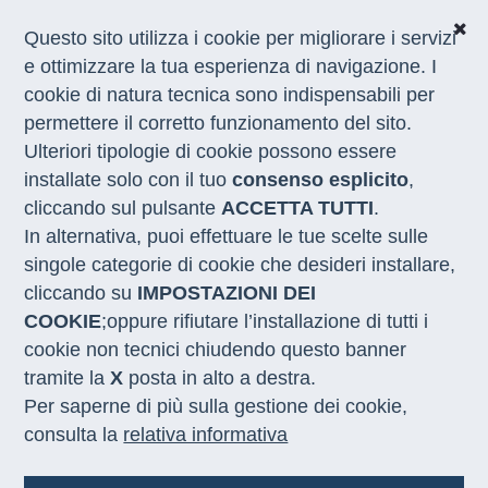
Questo sito utilizza i cookie per migliorare i servizi
e ottimizzare la tua esperienza di navigazione. I
cookie di natura tecnica sono indispensabili per
CHI SIAMO
permettere il corretto funzionamento del sito.
COSA FACCIAMO
Ulteriori tipologie di cookie possono essere
I NOSTRI SERVIZI
installate solo con il tuo
consenso esplicito
,
MEDIA
CON LE REGIONI
cliccando sul pulsante
ACCETTA TUTTI
.
In alternativa, puoi effettuare le tue scelte sulle
singole categorie di cookie che desideri installare,
Home
/
Notizie
/
nicastro piattaforma lmi
cliccando su
IMPOSTAZIONI DEI
COOKIE
;oppure rifiutare l’installazione di tutti i
LABOUR MARKET INTELLIGENCE
cookie non tecnici chiudendo questo banner
06.07.2026
tramite la
X
posta in alto a destra.
Per saperne di più sulla gestione dei cookie,
Innovazione. Nicastro
consulta la
relativa informativa
(Sviluppo Lavoro Italia):