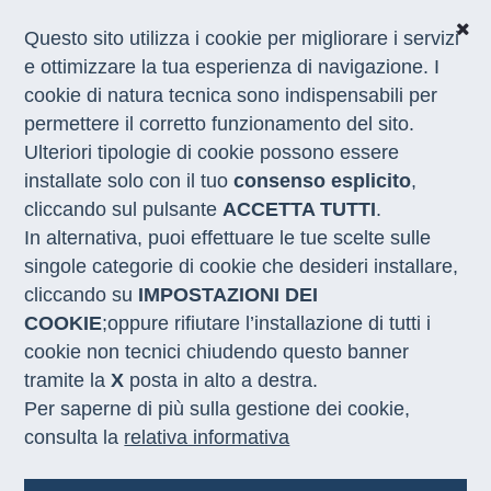
Questo sito utilizza i cookie per migliorare i servizi
e ottimizzare la tua esperienza di navigazione. I
cookie di natura tecnica sono indispensabili per
CHI SIAMO
permettere il corretto funzionamento del sito.
COSA FACCIAMO
Ulteriori tipologie di cookie possono essere
I NOSTRI SERVIZI
installate solo con il tuo
consenso esplicito
,
MEDIA
CON LE REGIONI
cliccando sul pulsante
ACCETTA TUTTI
.
In alternativa, puoi effettuare le tue scelte sulle
singole categorie di cookie che desideri installare,
Home
/
Notizie
/
Sicilia-LMI
cliccando su
IMPOSTAZIONI DEI
COOKIE
;oppure rifiutare l’installazione di tutti i
LABOUR MARKET INTELLIGENCE
cookie non tecnici chiudendo questo banner
28.01.2026
tramite la
X
posta in alto a destra.
Per saperne di più sulla gestione dei cookie,
Anche la Regione Siciliana si
consulta la
relativa informativa
dota della piattaforma LMI di