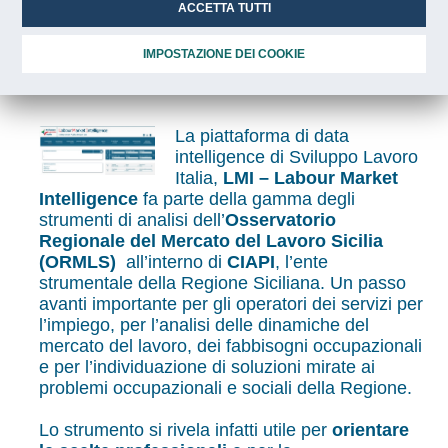
Sviluppo Lavoro Italia per
ACCETTA TUTTI
servizi mirati di orientamento
IMPOSTAZIONE DEI COOKIE
professionale
La piattaforma di data
intelligence di Sviluppo Lavoro
Italia,
LMI – Labour Market
Intelligence
fa parte della gamma degli
strumenti di analisi dell’
Osservatorio
Regionale del Mercato del Lavoro Sicilia
(ORMLS)
all’interno di
CIAPI
, l’ente
strumentale della Regione Siciliana. Un passo
avanti importante per gli operatori dei servizi per
l’impiego, per l’analisi delle dinamiche del
mercato del lavoro, dei fabbisogni occupazionali
e per l’individuazione di soluzioni mirate ai
problemi occupazionali e sociali della Regione.
Lo strumento si rivela infatti utile per
orientare