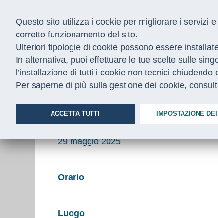
Questo sito utilizza i cookie per migliorare i servizi
corretto funzionamento del sito.
Ulteriori tipologie di cookie possono essere installat
In alternativa, puoi effettuare le tue scelte sulle sin
Home
/
Appuntamenti
/
festival lavoro genova sli
l’installazione di tutti i cookie non tecnici chiudend
Per saperne di più sulla gestione dei cookie, consul
Sviluppo Lavoro Italia part
ACCETTA TUTTI
IMPOSTAZIONE DEI
Data
29 maggio 2025
Orario
Luogo