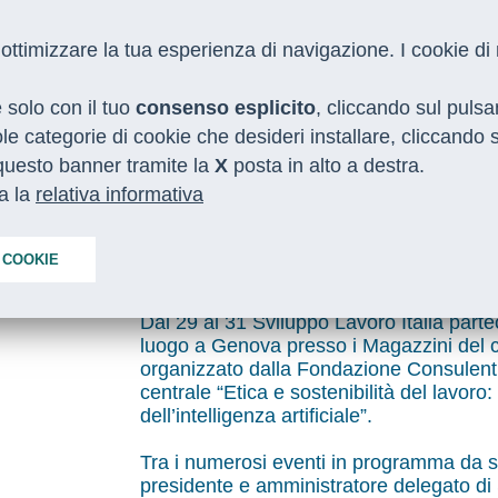
 e ottimizzare la tua esperienza di navigazione. I cookie d
e solo con il tuo
consenso esplicito
, cliccando sul puls
gole categorie di cookie che desideri installare, cliccando
o questo banner tramite la
X
posta in alto a destra.
ta la
relativa informativa
ecipa al Festival del Lavoro 2025
 COOKIE
Dal 29 al 31 Sviluppo Lavoro Italia part
luogo a Genova presso i Magazzini del c
organizzato dalla Fondazione Consulent
centrale “Etica e sostenibilità del lavoro
dell’intelligenza artificiale”.
Tra i numerosi eventi in programma da se
presidente e amministratore delegato di 