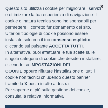
Questo sito utilizza i cookie per migliorare i servizi
e ottimizzare la tua esperienza di navigazione. I
cookie di natura tecnica sono indispensabili per
CHI SIAMO
permettere il corretto funzionamento del sito.
COSA FACCIAMO
Ulteriori tipologie di cookie possono essere
I NOSTRI SERVIZI
installate solo con il tuo
consenso esplicito
,
MEDIA
CON LE REGIONI
cliccando sul pulsante
ACCETTA TUTTI
.
In alternativa, puoi effettuare le tue scelte sulle
singole categorie di cookie che desideri installare,
Home
/
Bandi
/
Archivio
cliccando su
IMPOSTAZIONI DEI
COOKIE
;oppure rifiutare l’installazione di tutti i
Indietro
Errore
cookie non tecnici chiudendo questo banner
tramite la
X
posta in alto a destra.
errore:
L'utente non è stato trovato.
Per saperne di più sulla gestione dei cookie,
Chiudi
consulta la
relativa informativa