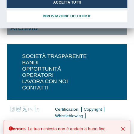
Gare in Evidenza
ACCETTA TUTTI
Bandi in corso
IMPOSTAZIONE DEI COOKIE
Archivio
SOCIETÀ TRASPARENTE
BANDI
OPPORTUNITÀ
OPERATORI
LAVORA CON NOI
CONTATTI
|
|
Certificazioni
Copyright
|
Whistleblowing
|
|
Social Media Policy
Privacy Policy
|
errore:
La tua richiesta non è andata a buon fine.
Dichiarazione di accessibilità