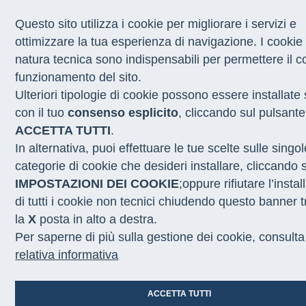
Questo sito utilizza i cookie per migliorare i servizi e
ottimizzare la tua esperienza di navigazione. I cookie 
Home
/
Cruscotti
/
Tableau
natura tecnica sono indispensabili per permettere il co
funzionamento del sito.
Ulteriori tipologie di cookie possono essere installate 
con il tuo
consenso esplicito
, cliccando sul pulsante
ACCETTA TUTTI
.
In alternativa, puoi effettuare le tue scelte sulle singo
categorie di cookie che desideri installare, cliccando 
IMPOSTAZIONI DEI COOKIE
;oppure rifiutare l’insta
Monitoraggio della
di tutti i cookie non tecnici chiudendo questo banner 
Formazione rivolta agli
Politiche Attive de
la
X
posta in alto a destra.
operatori CPI e dei soggetti
e Focus incent
Per saperne di più sulla gestione dei cookie, consulta
accreditati
relativa informativa
ACCETTA TUTTI