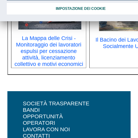
IMPOSTAZIONE DEI COOKIE
La Mappa delle Crisi -
Il Bacino dei Lavo
Monitoraggio dei lavoratori
Socialmente Ut
espulsi per cessazione
attività, licenziamento
collettivo e motivi economici
SOCIETÀ TRASPARENTE
BANDI
OPPORTUNITÀ
OPERATORI
LAVORA CON NOI
CONTATTI