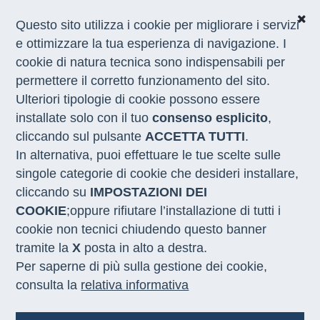
Questo sito utilizza i cookie per migliorare i servizi
e ottimizzare la tua esperienza di navigazione. I
cookie di natura tecnica sono indispensabili per
CHI SIAMO
permettere il corretto funzionamento del sito.
COSA FACCIAMO
Ulteriori tipologie di cookie possono essere
I NOSTRI SERVIZI
installate solo con il tuo
consenso esplicito
,
MEDIA
CON LE REGIONI
cliccando sul pulsante
ACCETTA TUTTI
.
In alternativa, puoi effettuare le tue scelte sulle
singole categorie di cookie che desideri installare,
Home
/
Banca dati
cliccando su
IMPOSTAZIONI DEI
COOKIE
;oppure rifiutare l’installazione di tutti i
Banca Documentale del Lavoro
cookie non tecnici chiudendo questo banner
tramite la
X
posta in alto a destra.
Per saperne di più sulla gestione dei cookie,
consulta la
relativa informativa