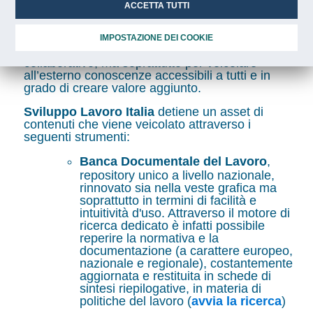
ACCETTA TUTTI
Il
knowledge management
rappresenta uno dei
fattori più importanti non solo per la competitività
di una moderna organizzazione, in termini di
IMPOSTAZIONE DEI COOKIE
sviluppo delle competenze e approccio
collaborativo, ma soprattutto per veicolare
all’esterno conoscenze accessibili a tutti e in
grado di creare valore aggiunto.
Sviluppo Lavoro Italia
detiene un asset di
contenuti che viene veicolato attraverso i
seguenti strumenti:
Banca Documentale del Lavoro
,
repository unico a livello nazionale,
rinnovato sia nella veste grafica ma
soprattutto in termini di facilità e
intuitività d'uso. Attraverso il motore di
ricerca dedicato è infatti possibile
reperire la normativa e la
documentazione (a carattere europeo,
nazionale e regionale), costantemente
aggiornata e restituita in schede di
sintesi riepilogative, in materia di
politiche del lavoro (
avvia la ricerca
)