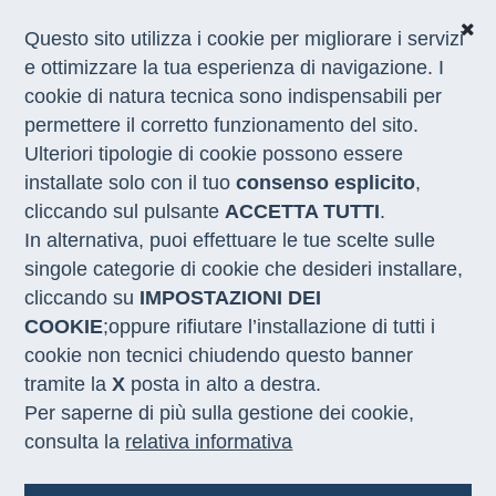
Questo sito utilizza i cookie per migliorare i servizi
e ottimizzare la tua esperienza di navigazione. I
cookie di natura tecnica sono indispensabili per
CHI SIAMO
permettere il corretto funzionamento del sito.
COSA FACCIAMO
Ulteriori tipologie di cookie possono essere
I NOSTRI SERVIZI
installate solo con il tuo
consenso esplicito
,
MEDIA
CON LE REGIONI
cliccando sul pulsante
ACCETTA TUTTI
.
In alternativa, puoi effettuare le tue scelte sulle
singole categorie di cookie che desideri installare,
Home
/
Bandi
/
Gare in Evidenza
cliccando su
IMPOSTAZIONI DEI
COOKIE
;oppure rifiutare l’installazione di tutti i
Elenco Gare in evidenza
cookie non tecnici chiudendo questo banner
tramite la
X
posta in alto a destra.
09/02/2026
Per saperne di più sulla gestione dei cookie,
Adesione alla convenzione Consip
consulta la
relativa informativa
"energia elettrica 22" per la fornitura di
energia elettrica a prezzo variabile e