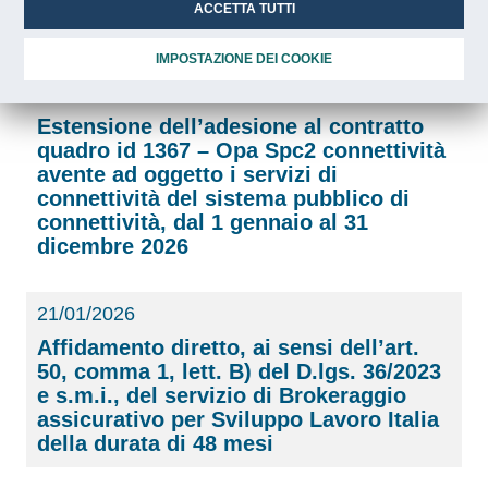
servizi connessi per tutte le pubbliche
ACCETTA TUTTI
amministrazioni per il lotto 9 – Marche
IMPOSTAZIONE DEI COOKIE
29/01/2026
Estensione dell’adesione al contratto
quadro id 1367 – Opa Spc2 connettività
avente ad oggetto i servizi di
connettività del sistema pubblico di
connettività, dal 1 gennaio al 31
dicembre 2026
21/01/2026
Affidamento diretto, ai sensi dell’art.
50, comma 1, lett. B) del D.lgs. 36/2023
e s.m.i., del servizio di Brokeraggio
assicurativo per Sviluppo Lavoro Italia
della durata di 48 mesi