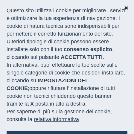
Questo sito utilizza i cookie per migliorare i servizi
e ottimizzare la tua esperienza di navigazione. I
cookie di natura tecnica sono indispensabili per
CHI SIAMO
permettere il corretto funzionamento del sito.
COSA FACCIAMO
Ulteriori tipologie di cookie possono essere
I NOSTRI SERVIZI
installate solo con il tuo
consenso esplicito
,
MEDIA
CON LE REGIONI
cliccando sul pulsante
ACCETTA TUTTI
.
In alternativa, puoi effettuare le tue scelte sulle
singole categorie di cookie che desideri installare,
NOTIZIE
cliccando su
IMPOSTAZIONI DEI
COOKIE
;oppure rifiutare l’installazione di tutti i
cookie non tecnici chiudendo questo banner
tramite la
X
posta in alto a destra.
Per saperne di più sulla gestione dei cookie,
consulta la
relativa informativa
17.07.2026
06.07.2026
Recruiting Days di Sviluppo Lavoro
Innovazione.