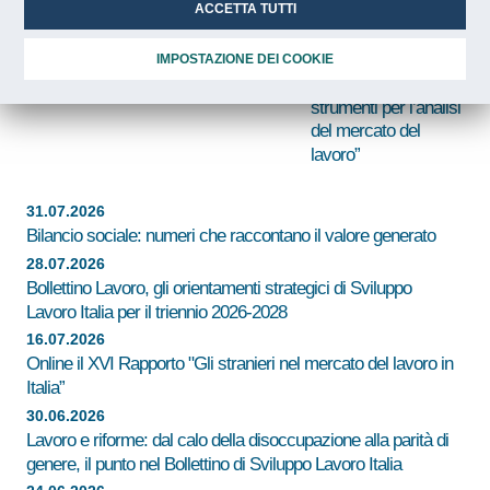
Italia con le Regioni: un partecipante
ACCETTA TUTTI
Nicastro (Sviluppo
su due avvia un rapporto di lavoro
Lavoro Italia):
“Piattaforma LMI
IMPOSTAZIONE DEI COOKIE
aggiornata con nuovi
strumenti per l’analisi
del mercato del
lavoro”
31.07.2026
Bilancio sociale: numeri che raccontano il valore generato
28.07.2026
Bollettino Lavoro, gli orientamenti strategici di Sviluppo
Lavoro Italia per il triennio 2026-2028
16.07.2026
Online il XVI Rapporto "Gli stranieri nel mercato del lavoro in
Italia”
30.06.2026
Lavoro e riforme: dal calo della disoccupazione alla parità di
genere, il punto nel Bollettino di Sviluppo Lavoro Italia