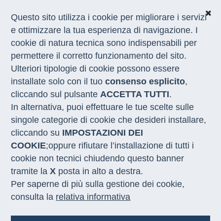
Questo sito utilizza i cookie per migliorare i servizi
e ottimizzare la tua esperienza di navigazione. I
cookie di natura tecnica sono indispensabili per
CHI SIAMO
permettere il corretto funzionamento del sito.
COSA FACCIAMO
Ulteriori tipologie di cookie possono essere
I NOSTRI SERVIZI
installate solo con il tuo
consenso esplicito
,
MEDIA
CON LE REGIONI
cliccando sul pulsante
ACCETTA TUTTI
.
In alternativa, puoi effettuare le tue scelte sulle
singole categorie di cookie che desideri installare,
Home
/
Attività
/
Politiche Innovative di Contrasto ai Divari
cliccando su
IMPOSTAZIONI DEI
COOKIE
;oppure rifiutare l’installazione di tutti i
cookie non tecnici chiudendo questo banner
tramite la
X
posta in alto a destra.
Per saperne di più sulla gestione dei cookie,
consulta la
relativa informativa