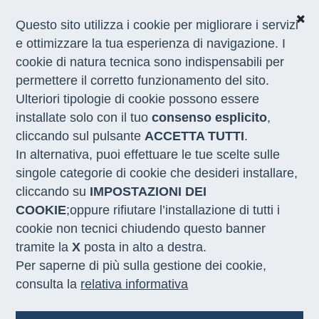
Questo sito utilizza i cookie per migliorare i servizi
e ottimizzare la tua esperienza di navigazione. I
cookie di natura tecnica sono indispensabili per
CHI SIAMO
permettere il corretto funzionamento del sito.
COSA FACCIAMO
Ulteriori tipologie di cookie possono essere
I NOSTRI SERVIZI
installate solo con il tuo
consenso esplicito
,
MEDIA
CON LE REGIONI
cliccando sul pulsante
ACCETTA TUTTI
.
In alternativa, puoi effettuare le tue scelte sulle
singole categorie di cookie che desideri installare,
Home
/
Attività
/
Nuove Competenze per le Transizioni
cliccando su
IMPOSTAZIONI DEI
COOKIE
;oppure rifiutare l’installazione di tutti i
cookie non tecnici chiudendo questo banner
tramite la
X
posta in alto a destra.
Per saperne di più sulla gestione dei cookie,
consulta la
relativa informativa