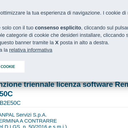
 e ottimizzare la tua esperienza di navigazione. I cookie d
e solo con il tuo
consenso esplicito
, cliccando sul puls
gole categorie di cookie che desideri installare, cliccando
o questo banner tramite la
I NOSTRI SERVIZI
MEDIA
X
posta in alto a destra.
CON LE REGIONI
ta la
relativa informativa
e triennale licenza software Remark Office OMR - CIG: ZAE3B2E50C
 COOKIE
zione triennale licenza software Re
E50C
3B2E50C
ANPAL Servizi S.p.A.
ERMINA A CONTRARRE
del D.LGS. n. 50/2016 e s.m.i.)