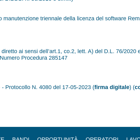
utenzione triennale della licenza del software Rem
o ai sensi dell’art.1, co.2, lett. A) del D.L. 76/2020 e
1 Numero Procedura 285147
 - Protocollo N. 4080 del 17-05-2023 (
firma digitale
) (
c
TE
BANDI
OPPORTUNITÀ
OPERATORI
LAVO