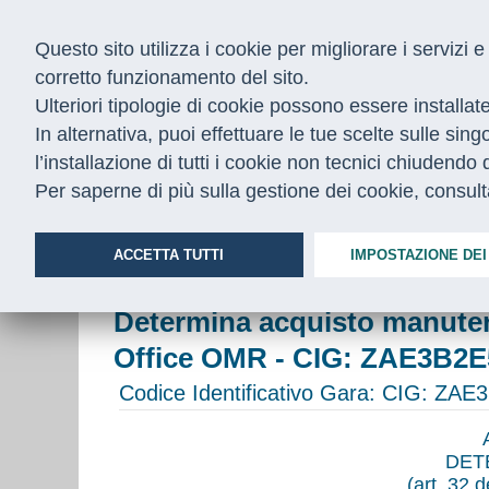
Questo sito utilizza i cookie per migliorare i servizi
corretto funzionamento del sito.
Ulteriori tipologie di cookie possono essere installat
In alternativa, puoi effettuare le tue scelte sulle sin
l’installazione di tutti i cookie non tecnici chiudend
CHI SIAMO
COSA FACCIAMO
Per saperne di più sulla gestione dei cookie, consul
Home
/
Bandi
/
Archivio
/
Determina acquisto manutenzion
ACCETTA TUTTI
IMPOSTAZIONE DEI
Determina acquisto manuten
Office OMR - CIG: ZAE3B2
Codice Identificativo Gara:
CIG: ZAE
DET
(art. 32 