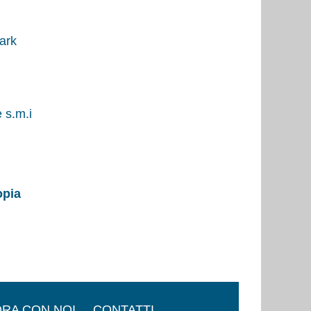
ark
 s.m.i
opia
RA CON NOI
CONTATTI