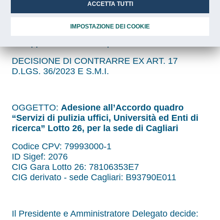
ACCETTA TUTTI
Codice Identificativo Gara:
Derivato - sede
Cagliari: B93790E011
IMPOSTAZIONE DEI COOKIE
Sviluppo Lavoro Italia S.p.A.
DECISIONE DI CONTRARRE EX ART. 17
D.LGS. 36/2023 E S.M.I.
OGGETTO:
Adesione all’Accordo quadro
“Servizi di pulizia uffici, Università ed Enti di
ricerca” Lotto 26, per la sede di Cagliari
Codice CPV: 79993000-1
ID Sigef: 2076
CIG Gara Lotto 26: 78106353E7
CIG derivato - sede Cagliari: B93790E011
Il Presidente e Amministratore Delegato decide: