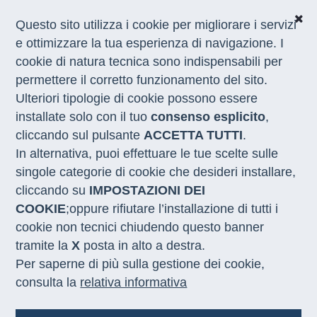
Questo sito utilizza i cookie per migliorare i servizi
e ottimizzare la tua esperienza di navigazione. I
cookie di natura tecnica sono indispensabili per
CHI SIAMO
permettere il corretto funzionamento del sito.
COSA FACCIAMO
Ulteriori tipologie di cookie possono essere
I NOSTRI SERVIZI
installate solo con il tuo
consenso esplicito
,
MEDIA
CON LE REGIONI
cliccando sul pulsante
ACCETTA TUTTI
.
In alternativa, puoi effettuare le tue scelte sulle
singole categorie di cookie che desideri installare,
Home
/
Bandi
/
Gare in Evidenza
/
Uni Cagliari
cliccando su
IMPOSTAZIONI DEI
COOKIE
;oppure rifiutare l’installazione di tutti i
cookie non tecnici chiudendo questo banner
Adesione all’Accordo quadro
tramite la
X
posta in alto a destra.
“Servizi di pulizia uffici,
Per saperne di più sulla gestione dei cookie,
Università ed Enti di ricerca”
consulta la
relativa informativa
Lotto 26, per la sede di Cagliari