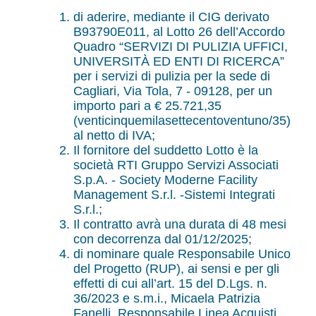
di aderire, mediante il CIG derivato
B93790E011, al Lotto 26 dell’Accordo
Quadro “SERVIZI DI PULIZIA UFFICI,
UNIVERSITÀ ED ENTI DI RICERCA”
per i servizi di pulizia per la sede di
Cagliari, Via Tola, 7 - 09128, per un
importo pari a € 25.721,35
(venticinquemilasettecentoventuno/35)
al netto di IVA;
Il fornitore del suddetto Lotto è la
società RTI Gruppo Servizi Associati
S.p.A. - Society Moderne Facility
Management S.r.l. -Sistemi Integrati
S.r.l.;
Il contratto avrà una durata di 48 mesi
con decorrenza dal 01/12/2025;
di nominare quale Responsabile Unico
del Progetto (RUP), ai sensi e per gli
effetti di cui all’art. 15 del D.Lgs. n.
36/2023 e s.m.i., Micaela Patrizia
Fanelli, Responsabile Linea Acquisti,