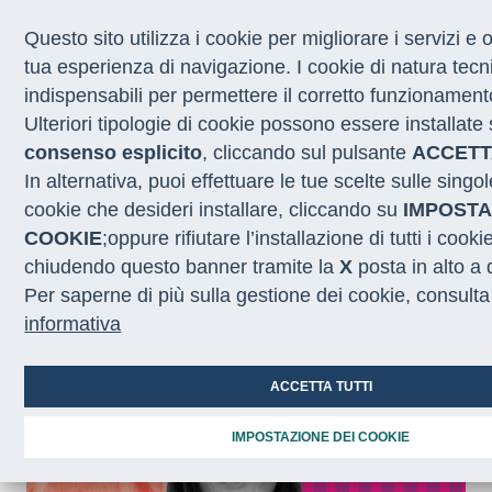
Questo sito utilizza i cookie per migliorare i servizi e 
tua esperienza di navigazione. I cookie di natura tec
indispensabili per permettere il corretto funzionamento
CHI SIAMO
Ulteriori tipologie di cookie possono essere installate 
COSA FACCIAMO
consenso esplicito
, cliccando sul pulsante
ACCETT
I NOSTRI SERVIZI
In alternativa, puoi effettuare le tue scelte sulle singo
MEDIA
CON LE REGIONI
cookie che desideri installare, cliccando su
IMPOSTA
COOKIE
;oppure rifiutare l’installazione di tutti i cook
chiudendo questo banner tramite la
X
posta in alto a 
Home
/
Truck tour
/
Verona
Per saperne di più sulla gestione dei cookie, consulta
informativa
ACCETTA TUTTI
IMPOSTAZIONE DEI COOKIE