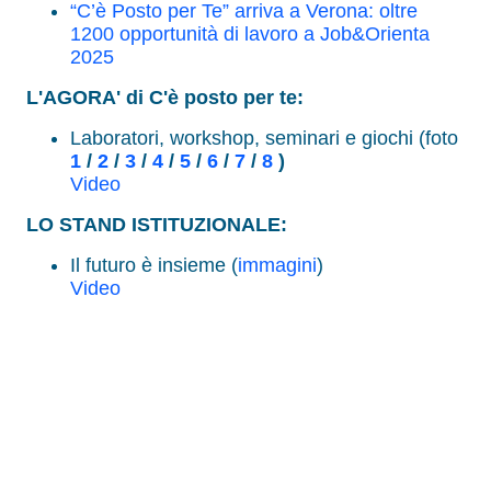
“C’è Posto per Te” arriva a Verona: oltre
1200 opportunità di lavoro a Job&Orienta
2025
L'AGORA' di C'è posto per te:
Laboratori, workshop, seminari e giochi (foto
1
/
2
/
3
/
4
/
5
/
6
/
7
/
8
)
Video
LO STAND ISTITUZIONALE:
Il futuro è insieme (
immagini
)
Video