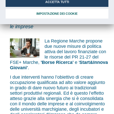
giovani aspiranti imprenditori
ACCETTA TUTTI
IMPOSTAZIONE DEI COOKIE
Al centro degli avvisi la ricerca e
l’innovazione in sinergia con le università e
le imprese
La Regione Marche propone
due nuove misure di politica
attiva del lavoro finanziate con
le risorse del PR 21-27 del
FSE+ Marche,
'Borse Ricerca'
e '
Start&Innova
Giovani'
.
I due interventi hanno l’obiettivo di creare
occupazione qualificata ad alto valore aggiunto
in grado di dare nuovo futuro ai tradizionali
settori produttivi regionali. Ed è questo l’effetto
atteso grazie alla sinergia che si è consolidata
con il mondo delle imprese e al coinvolgimento
delle università marchigiane, degli incubatori e