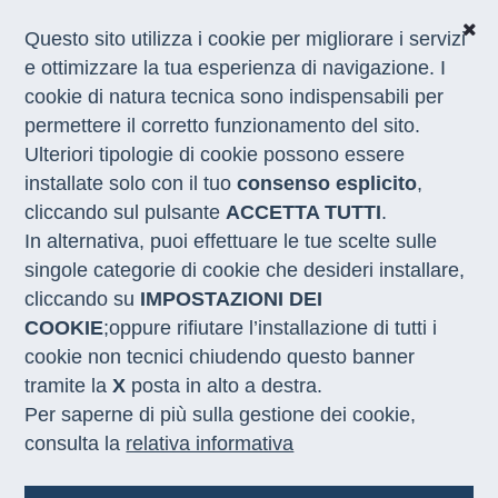
Questo sito utilizza i cookie per migliorare i servizi
e ottimizzare la tua esperienza di navigazione. I
cookie di natura tecnica sono indispensabili per
CHI SIAMO
permettere il corretto funzionamento del sito.
COSA FACCIAMO
Ulteriori tipologie di cookie possono essere
I NOSTRI SERVIZI
installate solo con il tuo
consenso esplicito
,
MEDIA
CON LE REGIONI
cliccando sul pulsante
ACCETTA TUTTI
.
In alternativa, puoi effettuare le tue scelte sulle
singole categorie di cookie che desideri installare,
Home
/
Notizie
/
marche avvisi occupazione laureati
cliccando su
IMPOSTAZIONI DEI
COOKIE
;oppure rifiutare l’installazione di tutti i
OPPORTUNITÀ DI LAVORO
04.04.2024
cookie non tecnici chiudendo questo banner
tramite la
X
posta in alto a destra.
Due avvisi della Regione
Per saperne di più sulla gestione dei cookie,
Marche per la creazione di
consulta la
relativa informativa
occupazione di qualità per