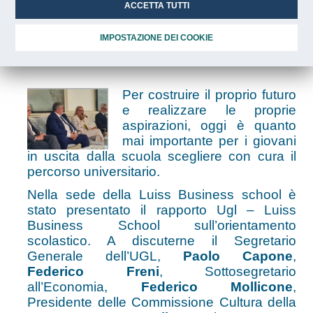
del rapporto Ugl - Luiss
ACCETTA TUTTI
Business School
IMPOSTAZIONE DEI COOKIE
sull’orientamento scolastico.
Per costruire il proprio futuro
e realizzare le proprie
aspirazioni, oggi è quanto
mai importante per i giovani
in uscita dalla scuola scegliere con cura il
percorso universitario.
Nella sede della Luiss Business school è
stato presentato il rapporto Ugl – Luiss
Business School sull’orientamento
scolastico. A discuterne il Segretario
Generale dell’UGL,
Paolo Capone
,
Federico Freni
, Sottosegretario
all’Economia,
Federico Mollicone
,
Presidente delle Commissione Cultura della