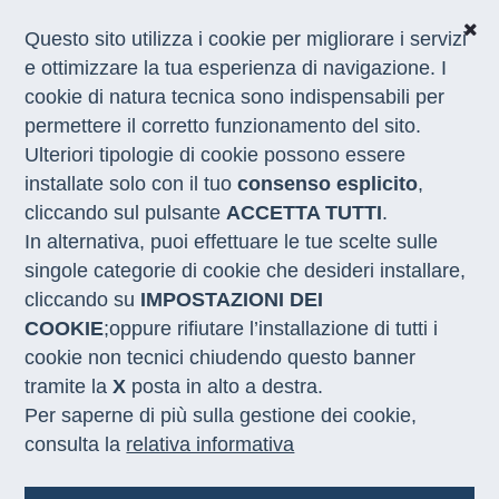
Questo sito utilizza i cookie per migliorare i servizi
e ottimizzare la tua esperienza di navigazione. I
cookie di natura tecnica sono indispensabili per
CHI SIAMO
permettere il corretto funzionamento del sito.
COSA FACCIAMO
Ulteriori tipologie di cookie possono essere
I NOSTRI SERVIZI
installate solo con il tuo
consenso esplicito
,
MEDIA
CON LE REGIONI
cliccando sul pulsante
ACCETTA TUTTI
.
In alternativa, puoi effettuare le tue scelte sulle
singole categorie di cookie che desideri installare,
Home
/
Notizie
/
Rapporto Ugl - Luiss School sull'orientamento
cliccando su
IMPOSTAZIONI DEI
COOKIE
;oppure rifiutare l’installazione di tutti i
ORIENTAMENTO POST DIPLOMA
cookie non tecnici chiudendo questo banner
30.04.2025
tramite la
X
posta in alto a destra.
Per saperne di più sulla gestione dei cookie,
Il presidente Paola Nicastro, è
consulta la
relativa informativa
intervenuta alla presentazione