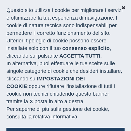
Questo sito utilizza i cookie per migliorare i servizi
e ottimizzare la tua esperienza di navigazione. I
cookie di natura tecnica sono indispensabili per
CHI SIAMO
permettere il corretto funzionamento del sito.
COSA FACCIAMO
Ulteriori tipologie di cookie possono essere
I NOSTRI SERVIZI
installate solo con il tuo
consenso esplicito
,
MEDIA
CON LE REGIONI
cliccando sul pulsante
ACCETTA TUTTI
.
In alternativa, puoi effettuare le tue scelte sulle
singole categorie di cookie che desideri installare,
Home
/
Notizie
/
resto sud salerno
cliccando su
IMPOSTAZIONI DEI
COOKIE
;oppure rifiutare l’installazione di tutti i
AUTOIMPIEGO
30.03.2026
cookie non tecnici chiudendo questo banner
tramite la
X
posta in alto a destra.
Resto al Sud 2.0: a Salerno un
Per saperne di più sulla gestione dei cookie,
confronto operativo tra
consulta la
relativa informativa
istituzioni e professionisti