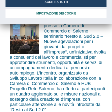
sull’autoimpiego
ACCETTA TUTTI
IMPOSTAZIONE DEI COOKIE
Lo scorso 25 marzo si è svolto
presso la Camera di
Commercio di Salerno il
seminario “Resto al Sud 2.0 –
Nuove agevolazioni per i
giovani: dal progetto
all’impresa”, un’iniziativa rivolta
a consulenti del lavoro e commercialisti per
approfondire strumenti, opportunità e servizi di
accompagnamento dedicati ai percorsi di
autoimpiego. L’incontro, organizzato da
Sviluppo Lavoro Italia in collaborazione con la
Camera di Commercio di Salerno e HUB
Progetto Rete Salerno, ha offerto ai partecipanti
un quadro aggiornato sulle misure nazionali a
sostegno della creazione d’impresa, con
particolare attenzione alle novità introdotte da
“Resto al Sud 2.0”.