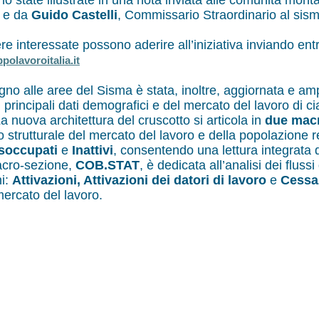
ono state illustrate in una nota inviata alle comunità mon
, e da
Guido Castelli
, Commissario Straordinario al sis
e interessate possono aderire all’iniziativa inviando en
polavoroitalia.it
no alle aree del Sisma è stata, inoltre, aggiornata e amp
i principali dati demografici e del mercato del lavoro di
a nuova architettura del cruscotto si articola in
due mac
ro strutturale del mercato del lavoro e della popolazione
isoccupati
e
Inattivi
, consentendo una lettura integrata 
macro-sezione,
COB.STAT
, è dedicata all’analisi dei flus
ni:
Attivazioni, Attivazioni dei datori di lavoro
e
Cessa
mercato del lavoro.