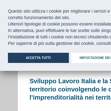
Questo sito utilizza i cookie per migliorare i servizi
corretto funzionamento del sito.
Ulteriori tipologie di cookie possono essere installat
In alternativa, puoi effettuare le tue scelte sulle sin
l’installazione di tutti i cookie non tecnici chiudend
CHI SIAMO
COSA FACCIAMO
Per saperne di più sulla gestione dei cookie, consul
Home
/
Notizie
/
commissario-sisma
ACCETTA TUTTI
IMPOSTAZIONE DEI
AUTOIMPRENDITORIALITÀ
27.04.2
Sviluppo Lavoro Italia e la
territorio coinvolgendo le 
l’imprenditorialità nei terri