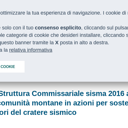
 e ottimizzare la tua esperienza di navigazione. I cookie d
e solo con il tuo
consenso esplicito
, cliccando sul puls
gole categorie di cookie che desideri installare, cliccando
o questo banner tramite la
I NOSTRI SERVIZI
MEDIA
X
posta in alto a destra.
CON LE REGIONI
ta la
relativa informativa
 COOKIE
026
 Struttura Commissariale sisma 2016 
comunità montane in azioni per sosten
tori del cratere sismico