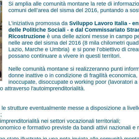
Si amplia alle comunità montane la rete di informazion
comuni dell’area del sisma del 2016, puntando a sost
L’iniziativa promossa da
Sviluppo Lavoro Italia - en
delle Politiche Sociali - e dal Commissariato Str
Ricostruzione
è una delle azioni messe in campo pe
nelle aree del sisma del 2016 (8 mila chilometri qua
Lazio, Marche e Umbria) e si pone l’obiettivo di crear
possano continuare a vivere in questi territori.
Nelle comunità montane si realizzeranno punti infor
donne inattive o in condizione di fragilità economica
inoccupate, disoccupate o working poor (lavoratori a
o attraverso l'autoimprenditorialità.
le strutture eventualmente messe a disposizione a livello 
;
renditorialità nei settori vocazionali territoriali;
onomico e formativo previste da bandi attivi nazionali e r