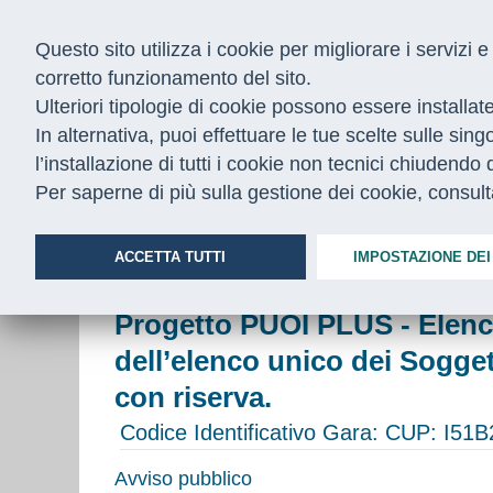
Questo sito utilizza i cookie per migliorare i servizi
corretto funzionamento del sito.
Ulteriori tipologie di cookie possono essere installat
In alternativa, puoi effettuare le tue scelte sulle sin
l’installazione di tutti i cookie non tecnici chiudend
CHI SIAMO
COSA FACCIAMO
Per saperne di più sulla gestione dei cookie, consul
Home
/
Opportunità
/
Opportunità per i cittadini e per le 
ACCETTA TUTTI
IMPOSTAZIONE DEI
Progetto PUOI PLUS - Elenc
dell’elenco unico dei Sogget
con riserva.
Codice Identificativo Gara:
CUP: I51B
Avviso pubblico