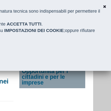
i natura tecnica sono indispensabili per permettere il
ante
ACCETTA TUTTI
.
 su
IMPOSTAZIONI DEI COOKIE
;oppure rifiutare
Opportunità per i
cittadini e per le
nei
imprese