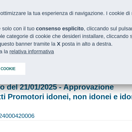
 e ottimizzare la tua esperienza di navigazione. I cookie d
e solo con il tuo
consenso esplicito
, cliccando sul puls
gole categorie di cookie che desideri installare, cliccando
o questo banner tramite la
I NOSTRI SERVIZI
MEDIA
X
posta in alto a destra.
CON LE REGIONI
ta la
relativa informativa
imprese
/
Puoi primo elenco
 COOKIE
o del 21/01/2025 - Approvazione
ti Promotori idonei, non idonei e ido
24000420006