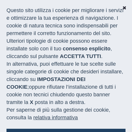
Questo sito utilizza i cookie per migliorare i servizi
e ottimizzare la tua esperienza di navigazione. I
cookie di natura tecnica sono indispensabili per
CHI SIAMO
permettere il corretto funzionamento del sito.
COSA FACCIAMO
Ulteriori tipologie di cookie possono essere
I NOSTRI SERVIZI
installate solo con il tuo
consenso esplicito
,
MEDIA
CON LE REGIONI
cliccando sul pulsante
ACCETTA TUTTI
.
In alternativa, puoi effettuare le tue scelte sulle
singole categorie di cookie che desideri installare,
Home
/
Rapporti
cliccando su
IMPOSTAZIONI DEI
COOKIE
;oppure rifiutare l’installazione di tutti i
Rapporti
cookie non tecnici chiudendo questo banner
tramite la
X
posta in alto a destra.
Per saperne di più sulla gestione dei cookie,
Famiglia e Lavoro - Rapporto annuale 2025
consulta la
relativa informativa
Negli ultimi tre anni la ripresa occupazionale ha
rafforzato la presenza di almeno un lavoratore
all’interno delle famiglie italiane. Tra il 2021 e il