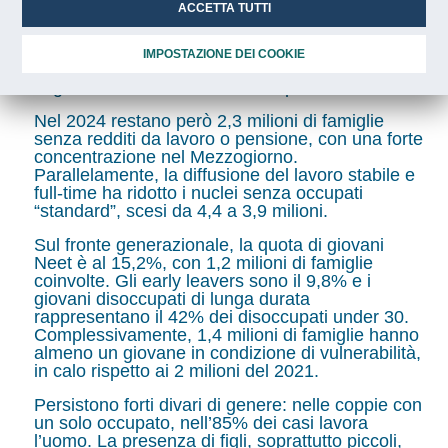
ACCETTA TUTTI
2024 i nuclei con occupati sono aumentati da 15
a 15,5 milioni, mentre quelli senza occupati sono
diminuiti di oltre 680 mila unità. Crescono
IMPOSTAZIONE DEI COOKIE
soprattutto le famiglie con due o più lavoratori,
segno di un mercato del lavoro più dinamico.
Nel 2024 restano però 2,3 milioni di famiglie
senza redditi da lavoro o pensione, con una forte
concentrazione nel Mezzogiorno.
Parallelamente, la diffusione del lavoro stabile e
full-time ha ridotto i nuclei senza occupati
“standard”, scesi da 4,4 a 3,9 milioni.
Sul fronte generazionale, la quota di giovani
Neet è al 15,2%, con 1,2 milioni di famiglie
coinvolte. Gli early leavers sono il 9,8% e i
giovani disoccupati di lunga durata
rappresentano il 42% dei disoccupati under 30.
Complessivamente, 1,4 milioni di famiglie hanno
almeno un giovane in condizione di vulnerabilità,
in calo rispetto ai 2 milioni del 2021.
Persistono forti divari di genere: nelle coppie con
un solo occupato, nell’85% dei casi lavora
l’uomo. La presenza di figli, soprattutto piccoli,