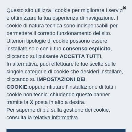
Questo sito utilizza i cookie per migliorare i servizi
e ottimizzare la tua esperienza di navigazione. I
cookie di natura tecnica sono indispensabili per
CHI SIAMO
permettere il corretto funzionamento del sito.
COSA FACCIAMO
Ulteriori tipologie di cookie possono essere
I NOSTRI SERVIZI
installate solo con il tuo
consenso esplicito
,
MEDIA
CON LE REGIONI
cliccando sul pulsante
ACCETTA TUTTI
.
In alternativa, puoi effettuare le tue scelte sulle
singole categorie di cookie che desideri installare,
Home
/
Regioni
/
Campania
cliccando su
IMPOSTAZIONI DEI
COOKIE
;oppure rifiutare l’installazione di tutti i
Campania
cookie non tecnici chiudendo questo banner
tramite la
X
posta in alto a destra.
Per saperne di più sulla gestione dei cookie,
Sviluppo Lavoro Italia in Regione Campania
rappresenta un partner consolidato nelle azioni
consulta la
relativa informativa
di politica attiva che si realizzano sul territorio, è
attivamente e quotidianamente impegnata nel
miglioramento dei servizi per l’impiego, nella