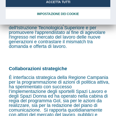
ACCETTA TUTTI
promozione del sistema di apprendimento duale
e alla gestione delle crisi aziendali. L’agenzia,
inoltre, sta operando con l’Ufficio Scolastico
IMPOSTAZIONE DEI COOKIE
Regionale, le Fondazioni ITS per lo sviluppo
della didattica orientativa, per la crescita
dell'Istruzione Tecnologica Superiore e per
promuovere l'apprendistato al fine di agevolare
l'ingresso nel mercato del lavoro delle nuove
generazioni e contrastare il mismatch tra
domanda e offerta di lavoro.
Collaborazioni strategiche
È interfaccia strategica della Regione Campania
per la programmazione di azioni di politica attiva,
ha sperimentato con successo
l’implementazione degli sportelli Spazi Lavoro e
degli Spazi Donna ed ha operato nella cabina di
regia del programma Gol, sia per le azioni da
realizzare, sia per la redazione del piano di
comunicazione. Si rapporta quotidianamente
con attori del mercato del lavoro, pubblici e