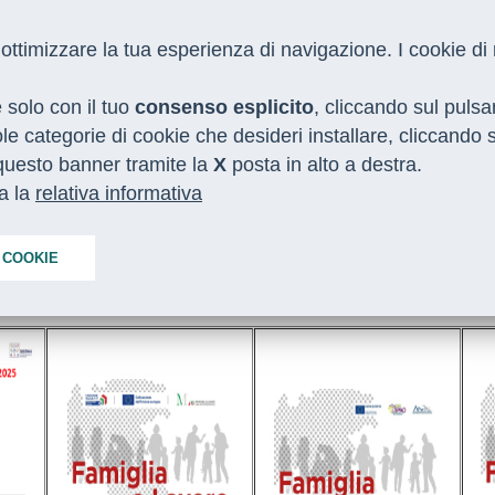
 e ottimizzare la tua esperienza di navigazione. I cookie d
e solo con il tuo
consenso esplicito
, cliccando sul puls
gole categorie di cookie che desideri installare, cliccando
o questo banner tramite la
I NOSTRI SERVIZI
MEDIA
X
posta in alto a destra.
CON LE REGIONI
ta la
relativa informativa
 COOKIE