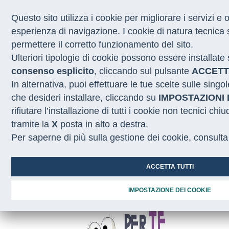
Questo sito utilizza i cookie per migliorare i servizi e 
esperienza di navigazione. I cookie di natura tecnica 
permettere il corretto funzionamento del sito.
CHI SIAMO
Ulteriori tipologie di cookie possono essere installate 
COSA FACCIAMO
consenso esplicito
, cliccando sul pulsante
ACCETT
I NOSTRI SERVIZI
In alternativa, puoi effettuare le tue scelte sulle singo
MEDIA
CON LE REGIONI
che desideri installare, cliccando su
IMPOSTAZIONI 
rifiutare l’installazione di tutti i cookie non tecnici 
tramite la
X
posta in alto a destra.
Home
/
Truck tour
/
Caivano
Per saperne di più sulla gestione dei cookie, consulta
ACCETTA TUTTI
IMPOSTAZIONE DEI COOKIE