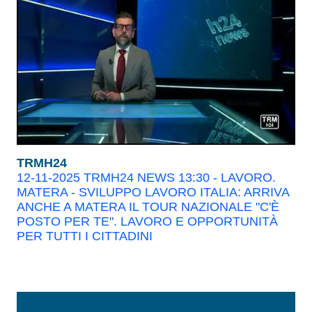
TRMH24
12-11-2025 TRMH24 NEWS 13:30 - LAVORO.
MATERA - SVILUPPO LAVORO ITALIA: ARRIVA
ANCHE A MATERA IL TOUR NAZIONALE "C'È
POSTO PER TE". LAVORO E OPPORTUNITÀ
PER TUTTI I CITTADINI