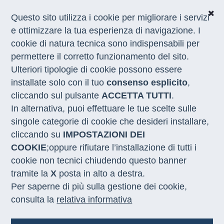
Questo sito utilizza i cookie per migliorare i servizi
e ottimizzare la tua esperienza di navigazione. I
cookie di natura tecnica sono indispensabili per
CHI SIAMO
permettere il corretto funzionamento del sito.
COSA FACCIAMO
Ulteriori tipologie di cookie possono essere
I NOSTRI SERVIZI
installate solo con il tuo
consenso esplicito
,
MEDIA
CON LE REGIONI
cliccando sul pulsante
ACCETTA TUTTI
.
In alternativa, puoi effettuare le tue scelte sulle
singole categorie di cookie che desideri installare,
Home
/
Truck tour
/
Matera
cliccando su
IMPOSTAZIONI DEI
COOKIE
;oppure rifiutare l’installazione di tutti i
cookie non tecnici chiudendo questo banner
tramite la
X
posta in alto a destra.
Per saperne di più sulla gestione dei cookie,
consulta la
relativa informativa