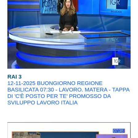
RAI 3
12-11-2025 BUONGIORNO REGIONE
BASILICATA 07:30 - LAVORO. MATERA - TAPPA
DI 'C'È POSTO PER TE' PROMOSSO DA
SVILUPPO LAVORO ITALIA