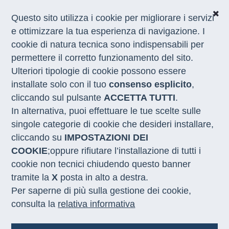
Questo sito utilizza i cookie per migliorare i servizi
e ottimizzare la tua esperienza di navigazione. I
cookie di natura tecnica sono indispensabili per
CHI SIAMO
permettere il corretto funzionamento del sito.
COSA FACCIAMO
Ulteriori tipologie di cookie possono essere
I NOSTRI SERVIZI
installate solo con il tuo
consenso esplicito
,
MEDIA
CON LE REGIONI
cliccando sul pulsante
ACCETTA TUTTI
.
In alternativa, puoi effettuare le tue scelte sulle
singole categorie di cookie che desideri installare,
Home
/
Bandi
/
Archivio
/
Intervento di riparazione ascensore piano
cliccando su
IMPOSTAZIONI DEI
terra e semi sede di Roma - CIG: ZBD3B49689
COOKIE
;oppure rifiutare l’installazione di tutti i
cookie non tecnici chiudendo questo banner
tramite la
X
posta in alto a destra.
Intervento di riparazione
Per saperne di più sulla gestione dei cookie,
ascensore piano terra e semi
consulta la
relativa informativa
sede di Roma - CIG: