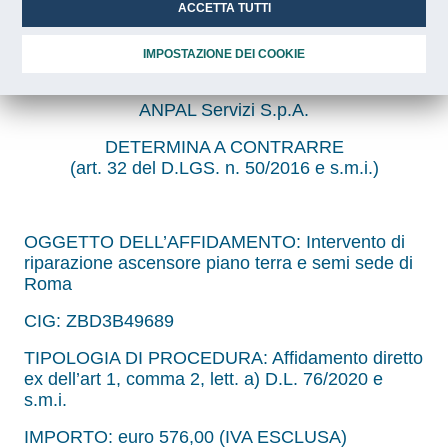
ZBD3B49689
ACCETTA TUTTI
Codice Identificativo Gara:
CIG:
IMPOSTAZIONE DEI COOKIE
ZBD3B49689
ANPAL Servizi S.p.A.
DETERMINA A CONTRARRE
(art. 32 del D.LGS. n. 50/2016 e s.m.i.)
OGGETTO DELL’AFFIDAMENTO: Intervento di
riparazione ascensore piano terra e semi sede di
Roma
CIG: ZBD3B49689
TIPOLOGIA DI PROCEDURA: Affidamento diretto
ex dell’art 1, comma 2, lett. a) D.L. 76/2020 e
s.m.i.
IMPORTO: euro 576,00 (IVA ESCLUSA)