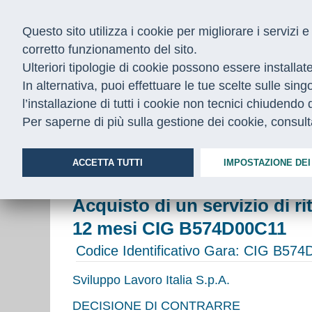
Questo sito utilizza i cookie per migliorare i servizi
corretto funzionamento del sito.
Ulteriori tipologie di cookie possono essere installat
In alternativa, puoi effettuare le tue scelte sulle sin
l’installazione di tutti i cookie non tecnici chiudend
CHI SIAMO
COSA FACCIAMO
Per saperne di più sulla gestione dei cookie, consul
Home
/
Bandi
/
Bandi in corso
/
Servizio di ritiro e spedizi
ACCETTA TUTTI
IMPOSTAZIONE DEI
Acquisto di un servizio di r
12 mesi CIG B574D00C11
Codice Identificativo Gara:
CIG B574
Sviluppo Lavoro Italia S.p.A.
DECISIONE DI CONTRARRE