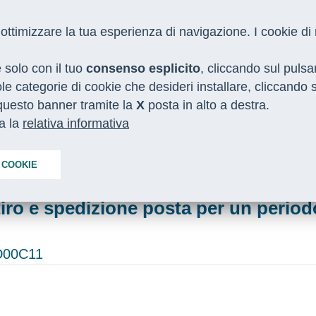
 e ottimizzare la tua esperienza di navigazione. I cookie d
e solo con il tuo
consenso esplicito
, cliccando sul puls
gole categorie di cookie che desideri installare, cliccando
o questo banner tramite la
I NOSTRI SERVIZI
MEDIA
X
posta in alto a destra.
CON LE REGIONI
ta la
relativa informativa
one posta
 COOKIE
itiro e spedizione posta per un period
D00C11