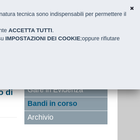
i natura tecnica sono indispensabili per permettere il
ante
ACCETTA TUTTI
.
 su
IMPOSTAZIONI DEI COOKIE
;oppure rifiutare
Gare in Evidenza
o di
Bandi in corso
Archivio