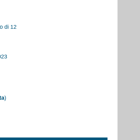
o di 12
023
ta
)