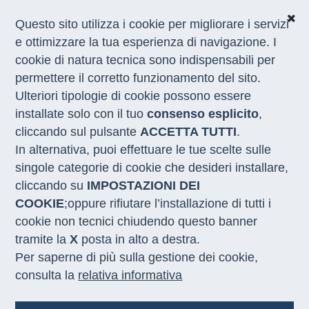
Questo sito utilizza i cookie per migliorare i servizi
e ottimizzare la tua esperienza di navigazione. I
cookie di natura tecnica sono indispensabili per
CHI SIAMO
permettere il corretto funzionamento del sito.
COSA FACCIAMO
Ulteriori tipologie di cookie possono essere
I NOSTRI SERVIZI
installate solo con il tuo
consenso esplicito
,
MEDIA
CON LE REGIONI
cliccando sul pulsante
ACCETTA TUTTI
.
In alternativa, puoi effettuare le tue scelte sulle
singole categorie di cookie che desideri installare,
Home
/
Bandi
/
Gare in Evidenza
/
Acquisto Macbook
cliccando su
IMPOSTAZIONI DEI
COOKIE
;oppure rifiutare l’installazione di tutti i
cookie non tecnici chiudendo questo banner
Acquisto Macbook, alimentatore
tramite la
X
posta in alto a destra.
e cavo per alimentatore CIG
Per saperne di più sulla gestione dei cookie,
B32E24B4B9
consulta la
relativa informativa
Codice Identificativo Gara:
CIG