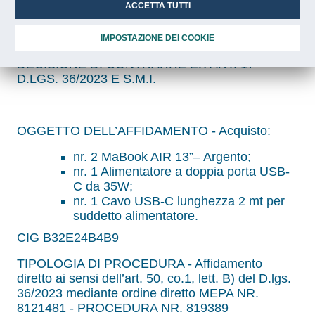
B32E24B4B9
ACCETTA TUTTI
Sviluppo Lavoro Italia S.p.A.
IMPOSTAZIONE DEI COOKIE
DECISIONE DI CONTRARRE EX ART. 17
D.LGS. 36/2023 E S.M.I.
OGGETTO DELL’AFFIDAMENTO - Acquisto:
nr. 2 MaBook AIR 13”– Argento;
nr. 1 Alimentatore a doppia porta USB-
C da 35W;
nr. 1 Cavo USB-C lunghezza 2 mt per
suddetto alimentatore.
CIG B32E24B4B9
TIPOLOGIA DI PROCEDURA - Affidamento
diretto ai sensi dell’art. 50, co.1, lett. B) del D.lgs.
36/2023 mediante ordine diretto MEPA NR.
8121481 - PROCEDURA NR. 819389