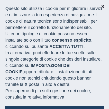
Questo sito utilizza i cookie per migliorare i servizi
e ottimizzare la tua esperienza di navigazione. I
cookie di natura tecnica sono indispensabili per
CHI SIAMO
permettere il corretto funzionamento del sito.
COSA FACCIAMO
Ulteriori tipologie di cookie possono essere
I NOSTRI SERVIZI
installate solo con il tuo
consenso esplicito
,
MEDIA
CON LE REGIONI
cliccando sul pulsante
ACCETTA TUTTI
.
In alternativa, puoi effettuare le tue scelte sulle
singole categorie di cookie che desideri installare,
Home
/
Appuntamenti
/
Agenda
cliccando su
IMPOSTAZIONI DEI
COOKIE
;oppure rifiutare l’installazione di tutti i
Agenda
cookie non tecnici chiudendo questo banner
Oggi
tramite la
X
posta in alto a destra.
Per saperne di più sulla gestione dei cookie,
agosto 2026
consulta la
relativa informativa
dom
lun
mar
mer
gio
ven
sab
1
26
27
28
29
30
31