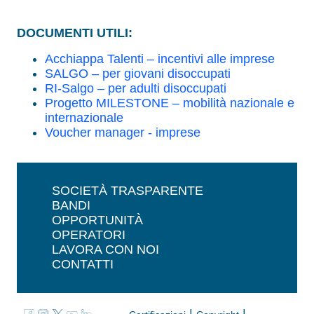
DOCUMENTI UTILI:
Acchiappa Talenti – incentivi alle imprese
SALGO – per giovani disoccupati
RI-Salgo – per adulti disoccupati
Progetto MILESTONE – mobilità nazionale e
internazionale
Voucher manager - imprese
SOCIETÀ TRASPARENTE
BANDI
OPPORTUNITÀ
OPERATORI
LAVORA CON NOI
CONTATTI
|
|