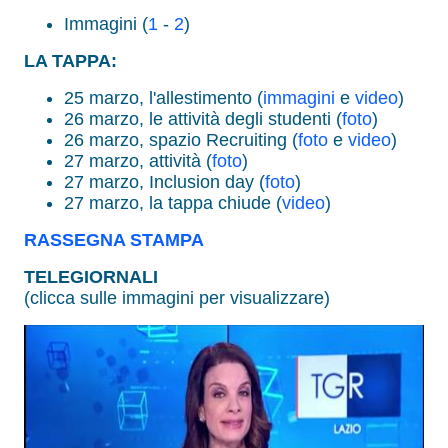
Immagini (
1
-
2
)
LA TAPPA:
25 marzo, l'allestimento (
immagini
e
video
)
26 marzo, le attività degli studenti (
foto
)
26 marzo, spazio Recruiting (
foto
e
video
)
27 marzo, attività (
foto
)
27 marzo, Inclusion day (
foto
)
27 marzo, la tappa chiude (
video
)
RASSEGNA STAMPA
TELEGIORNALI
(clicca sulle immagini per visualizzare)