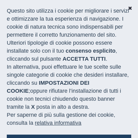
Questo sito utilizza i cookie per migliorare i servizi
e ottimizzare la tua esperienza di navigazione. I
cookie di natura tecnica sono indispensabili per
CHI SIAMO
permettere il corretto funzionamento del sito.
COSA FACCIAMO
Ulteriori tipologie di cookie possono essere
I NOSTRI SERVIZI
installate solo con il tuo
consenso esplicito
,
MEDIA
CON LE REGIONI
cliccando sul pulsante
ACCETTA TUTTI
.
In alternativa, puoi effettuare le tue scelte sulle
singole categorie di cookie che desideri installare,
Home
/
Truck tour
/
Latina
cliccando su
IMPOSTAZIONI DEI
COOKIE
;oppure rifiutare l’installazione di tutti i
cookie non tecnici chiudendo questo banner
tramite la
X
posta in alto a destra.
Per saperne di più sulla gestione dei cookie,
consulta la
relativa informativa