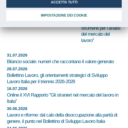
Italia con le Regioni: un partecipante
ACCETTA TUTTI
Nicastro (Sviluppo
su due avvia un rapporto di lavoro
Lavoro Italia):
“Piattaforma LMI
IMPOSTAZIONE DEI COOKIE
aggiornata con nuovi
strumenti per l’analisi
del mercato del
lavoro”
31.07.2026
Bilancio sociale: numeri che raccontano il valore generato
28.07.2026
Bollettino Lavoro, gli orientamenti strategici di Sviluppo
Lavoro Italia per il triennio 2026-2028
16.07.2026
Online il XVI Rapporto "Gli stranieri nel mercato del lavoro in
Italia”
30.06.2026
Lavoro e riforme: dal calo della disoccupazione alla parità di
genere, il punto nel Bollettino di Sviluppo Lavoro Italia