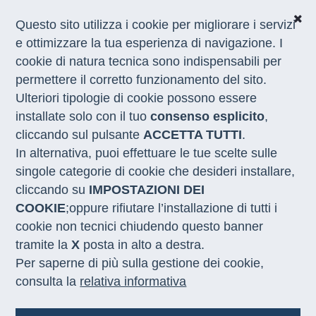
Questo sito utilizza i cookie per migliorare i servizi
e ottimizzare la tua esperienza di navigazione. I
cookie di natura tecnica sono indispensabili per
CHI SIAMO
permettere il corretto funzionamento del sito.
COSA FACCIAMO
Ulteriori tipologie di cookie possono essere
I NOSTRI SERVIZI
installate solo con il tuo
consenso esplicito
,
MEDIA
CON LE REGIONI
cliccando sul pulsante
ACCETTA TUTTI
.
In alternativa, puoi effettuare le tue scelte sulle
singole categorie di cookie che desideri installare,
NOTIZIE
cliccando su
IMPOSTAZIONI DEI
COOKIE
;oppure rifiutare l’installazione di tutti i
cookie non tecnici chiudendo questo banner
tramite la
X
posta in alto a destra.
Per saperne di più sulla gestione dei cookie,
consulta la
relativa informativa
17.07.2026
06.07.2026
Recruiting Days di Sviluppo Lavoro
Innovazione.