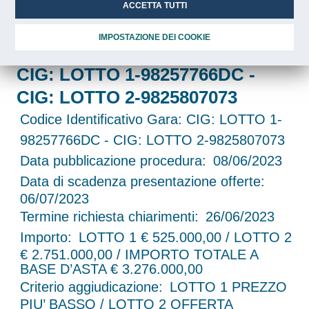
assicurative Vita e Rimborso
ACCETTA TUTTI
spese mediche per ANPAL
IMPOSTAZIONE DEI COOKIE
Servizi della durata di 36 mesi -
CIG: LOTTO 1-98257766DC -
CIG: LOTTO 2-9825807073
Codice Identificativo Gara:
CIG: LOTTO 1-
98257766DC - CIG: LOTTO 2-9825807073
Data pubblicazione procedura:
08/06/2023
Data di scadenza presentazione offerte:
06/07/2023
Termine richiesta chiarimenti:
26/06/2023
Importo:
LOTTO 1 € 525.000,00 / LOTTO 2
€ 2.751.000,00 / IMPORTO TOTALE A
BASE D’ASTA € 3.276.000,00
Criterio aggiudicazione:
LOTTO 1 PREZZO
PIU’ BASSO / LOTTO 2 OFFERTA