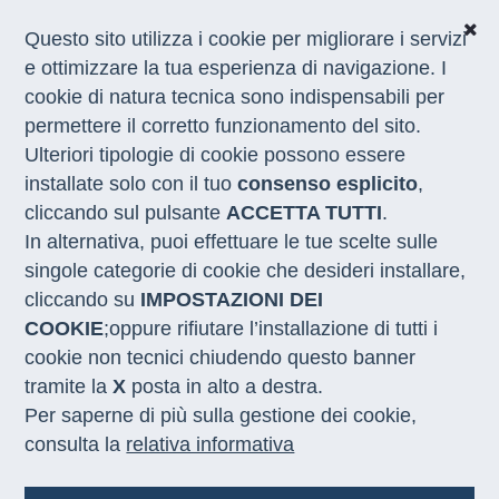
Questo sito utilizza i cookie per migliorare i servizi
e ottimizzare la tua esperienza di navigazione. I
cookie di natura tecnica sono indispensabili per
CHI SIAMO
permettere il corretto funzionamento del sito.
COSA FACCIAMO
Ulteriori tipologie di cookie possono essere
I NOSTRI SERVIZI
installate solo con il tuo
consenso esplicito
,
MEDIA
CON LE REGIONI
cliccando sul pulsante
ACCETTA TUTTI
.
In alternativa, puoi effettuare le tue scelte sulle
singole categorie di cookie che desideri installare,
Home
/
Bandi
/
Archivio
/
Procedura di gara ai sensi dell’articolo 60,
cliccando su
IMPOSTAZIONI DEI
del D.lgs. N. 50/2016 e s.m.i., così come previsto dall’art. 2 comma 2
COOKIE
;oppure rifiutare l’installazione di tutti i
del d.l. 76/2020 e s.m.i., per la selezione di uno o piu’ operatori
cookie non tecnici chiudendo questo banner
economici cui affidare le coperture assicurative vita e rimborso spese
mediche per ANPAL Servizi della durata di 36 mesi
tramite la
X
posta in alto a destra.
Per saperne di più sulla gestione dei cookie,
consulta la
relativa informativa
Aggiudicato - Coperture